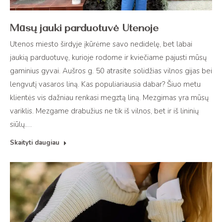
Mūsų jauki parduotuvė Utenoje
Utenos miesto širdyje įkūrėme savo nedidelę, bet labai
jaukią parduotuvę, kurioje rodome ir kviečiame pajusti mūsų
gaminius gyvai. Aušros g. 50 atrasite solidžias vilnos gijas bei
lengvutį vasaros liną. Kas populiariausia dabar? Šiuo metu
klientės vis dažniau renkasi megztą liną. Mezgimas yra mūsų
variklis. Mezgame drabužius ne tik iš vilnos, bet ir iš lininių
siūlų.…
Skaityti daugiau