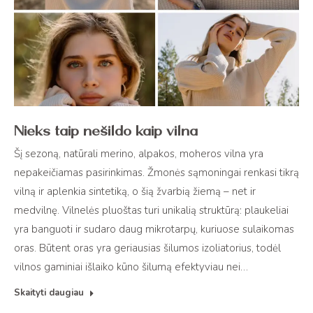
Nieks taip nešildo kaip vilna
Šį sezoną, natūrali merino, alpakos, moheros vilna yra
nepakeičiamas pasirinkimas. Žmonės sąmoningai renkasi tikrą
vilną ir aplenkia sintetiką, o šią žvarbią žiemą – net ir
medvilnę. Vilnelės pluoštas turi unikalią struktūrą: plaukeliai
yra banguoti ir sudaro daug mikrotarpų, kuriuose sulaikomas
oras. Būtent oras yra geriausias šilumos izoliatorius, todėl
vilnos gaminiai išlaiko kūno šilumą efektyviau nei…
Skaityti daugiau