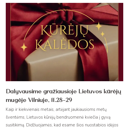
Dalyvausime gražiausioje Lietuvos kūrėjų
mugėje Vilniuje, 11.28-29
Kaip ir kiekvienais metais, artėjant jaukiausioms metų
šventėms, Lietuvos kūrėjų bendruomenė kviečia į gyvą
susitikimą. Didžiuojamės, kad esame šios nuostabios idėjos