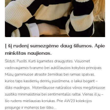
Į šį rudenį sumezgėme daug šilumos. Apie
minkštas naujienas.
Šildyti. Puošti. Kurti ilgametes draugystes. Visuomet
vadovaujamės tvarumo bei aukščiausios kokybės principais.
Mūsų gaminiuose atrasite žemiškas bei ramias spalvas,
kurios taps kasdienių derinių puošmena, o laikui bėgant –
išliks madingos. Moteriškuose natūralios vilnos megztiniuose
susitiko minimalistiniai bei sentimentalūs raštai. Vienas iš jų –
šio rudens mieliausias koriukas. Prie AW23 kolekcijos
prisijungė ir moheros bei šilko…