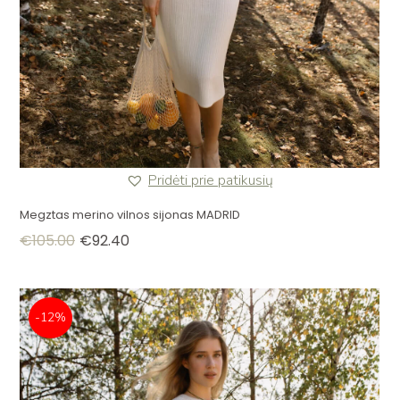
Pridėti prie patikusių
Megztas merino vilnos sijonas MADRID
€
105.00
€
92.40
-12%