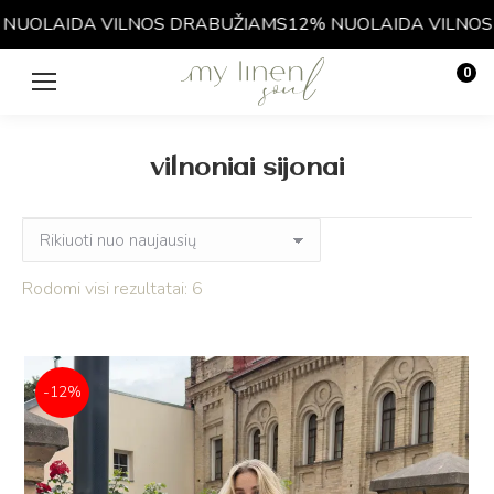
AIDA VILNOS DRABUŽIAMS
12% NUOLAIDA VILNOS DRAB
0
€
0.00
vilnoniai sijonai
Rūšiuojama
Rodomi visi rezultatai: 6
pagal
naujausią
-12%