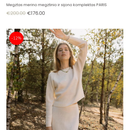
Megztas merino megztinio ir sijono komplektas PARIS
€
200.00
€
176.00
-12%