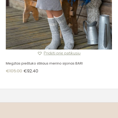
Pridėti prie patikusių
Megztas pieštuko stiliaus merino sijonas BARI
€
105.00
€
92.40