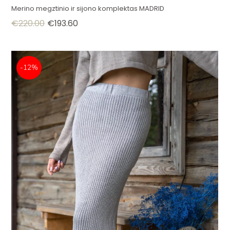
Merino megztinio ir sijono komplektas MADRID
€
220.00
€
193.60
-12%