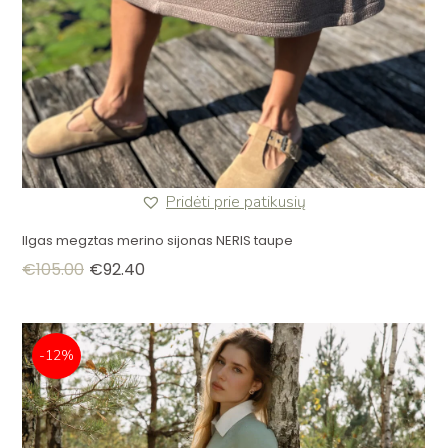
Pridėti prie patikusių
Ilgas megztas merino sijonas NERIS taupe
€
105.00
€
92.40
-12%