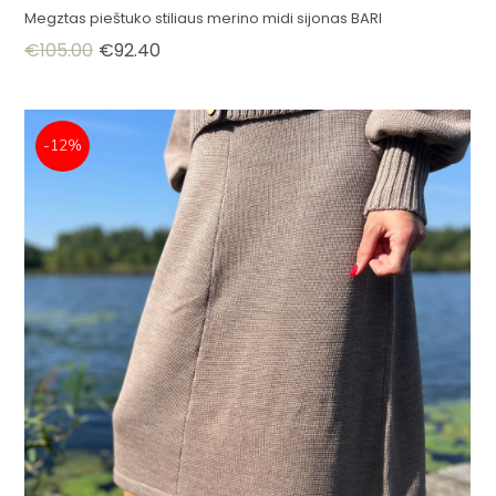
Megztas pieštuko stiliaus merino midi sijonas BARI
€
105.00
€
92.40
-12%