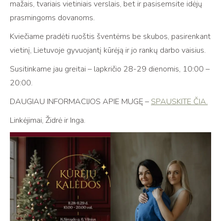
mažais, tvariais vietiniais verslais, bet ir pasisemsite idėjų
prasmingoms dovanoms.
Kviečiame pradėti ruoštis šventėms be skubos, pasirenkant
vietinį, Lietuvoje gyvuojantį kūrėją ir jo rankų darbo vaisius.
Susitinkame jau greitai – lapkričio 28-29 dienomis, 10:00 –
20:00.
DAUGIAU INFORMACIJOS APIE MUGĘ –
SPAUSKITE ČIA.
Linkėjimai, Židrė ir Inga.