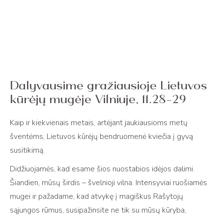
Dalyvausime gražiausioje Lietuvos
kūrėjų mugėje Vilniuje, 11.28-29
Kaip ir kiekvienais metais, artėjant jaukiausioms metų
šventėms, Lietuvos kūrėjų bendruomenė kviečia į gyvą
susitikimą.
Didžiuojamės, kad esame šios nuostabios idėjos dalimi.
Šiandien, mūsų širdis – švelnioji vilna. Intensyviai ruošiamės
mugei ir pažadame, kad atvykę į magiškus Rašytojų
sąjungos rūmus, susipažinsite ne tik su mūsų kūryba,