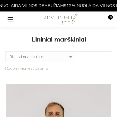
LAIDA VILNOS DRABUŽIAMS
12% NUOLAIDA VILNOS DR
0
€
0.00
Lininiai marškiniai
Rūšiuojama
Rodomi visi rezultatai: 5
pagal
naujausią