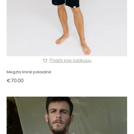
Pridėti prie patikusių
Megzta lininė palaidinė
€
70.00