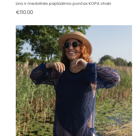
Lino ir medvilnės paplūdimio pončas KOPA chaki
€
110.00