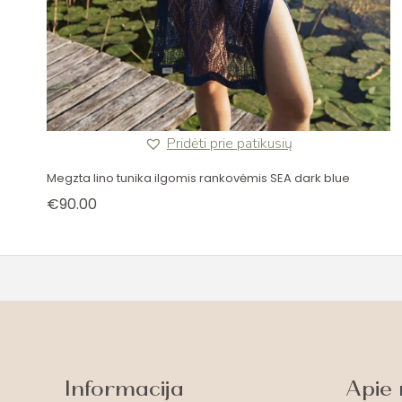
Pridėti prie patikusių
Megzta lino tunika ilgomis rankovėmis SEA dark blue
€
90.00
Informacija
Apie