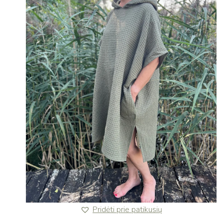
Pridėti prie patikusių