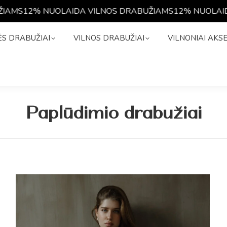
S
12% NUOLAIDA VILNOS DRABUŽIAMS
12% NUOLAIDA V
NĖS DRABUŽIAI
VILNOS DRABUŽIAI
VILNONIAI A
S DRABUŽIAI
VILNOS DRABUŽIAI
VILNONIAI AKS
Paplūdimio drabužiai