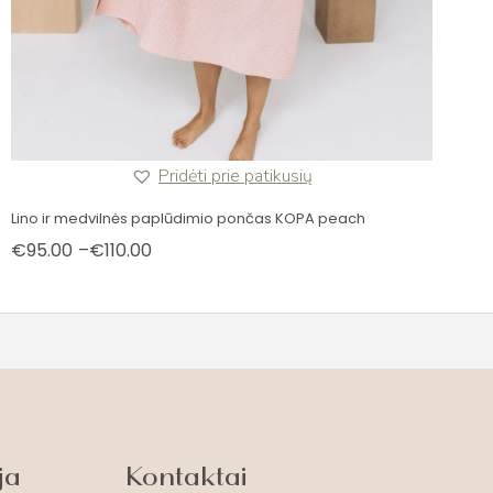
Pridėti prie patikusių
Lino ir medvilnės paplūdimio pončas KOPA peach
Price
€
95.00
–
€
110.00
range:
€95.00
through
€110.00
ja
Kontaktai