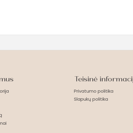
 mus
Teisinė informaci
orija
Privatumo politika
Slapukų politika
ą
imai