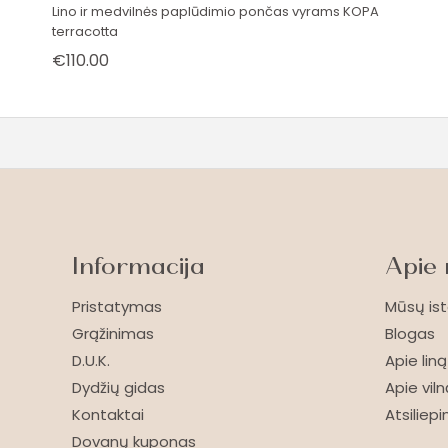
Lino ir medvilnės paplūdimio pončas vyrams KOPA
terracotta
€
110.00
Informacija
Apie
Pristatymas
Mūsų ist
Grąžinimas
Blogas
D.U.K.
Apie liną
Dydžių gidas
Apie viln
Kontaktai
Atsiliep
Dovanų kuponas