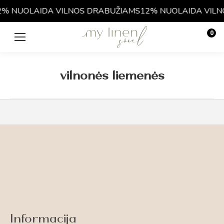
2% NUOLAIDA VILNOS DRABUŽIAMS
12% NUOLAIDA VILN
0
€
0.00
vilnonės liemenės
Informacija