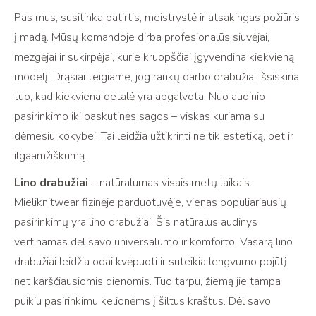
Pas mus, susitinka patirtis, meistrystė ir atsakingas požiūris
į madą. Mūsų komandoje dirba profesionalūs siuvėjai,
mezgėjai ir sukirpėjai, kurie kruopščiai įgyvendina kiekvieną
modelį. Drąsiai teigiame, jog rankų darbo drabužiai išsiskiria
tuo, kad kiekviena detalė yra apgalvota. Nuo audinio
pasirinkimo iki paskutinės sagos – viskas kuriama su
dėmesiu kokybei. Tai leidžia užtikrinti ne tik estetiką, bet ir
ilgaamžiškumą.
Lino drabužiai
– natūralumas visais metų laikais.
Mieliknitwear fizinėje parduotuvėje, vienas populiariausių
pasirinkimų yra lino drabužiai. Šis natūralus audinys
vertinamas dėl savo universalumo ir komforto. Vasarą lino
drabužiai leidžia odai kvėpuoti ir suteikia lengvumo pojūtį
net karščiausiomis dienomis. Tuo tarpu, žiemą jie tampa
puikiu pasirinkimu kelionėms į šiltus kraštus. Dėl savo