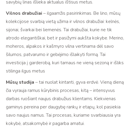
savybių linas išlieka aktualus ištisus metus.
Vilnos drabužiai
– ilgaamžis pasirinkimas. Be lino, mūsų
kolekcijose svarbią vietą užima ir vilnos drabužiai: kelnės,
sijonai, švarkai bei liemenės. Tai drabužiai, kurie ne tik
atrodo elegantiškai, bet ir pasižymi aukšta kokybe. Merino,
moheros, alpakos ir kašmyro vilna vertinama dėl savo
šilumos, patvarumo ir gebėjimo išlaikyti formą. Tai
investicija į garderobą, kuri tarnaus ne vieną sezoną ir išliks
stilinga ilgus metus
Mūsų studija
– tai nuolat kintanti, gyva erdvė. Vieną dieną
čia vyrauja ramus kūrybinis procesas, kitą – intensyvus
darbas ruošiant naujus drabužius klientams. Kiekvienas
gaminys pereina per daugybę rankų ir etapų, kol pasiekia
savo naujus namus. Tai procesas, kuriame svarbiausia yra
kokybė, atsakomybė ir pagarba amatui.