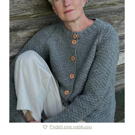
Pridėti prie patikusių