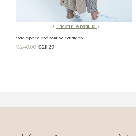
Pridėti prie patikusių
Maxi alpaca and merino cardigan
€
240.00
€
211.20