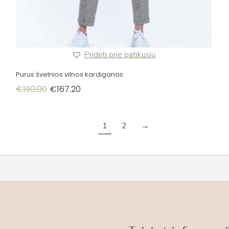
Pridėti prie patikusių
Purus švelnios vilnos kardiganas
€
190.00
€
167.20
1
2
→