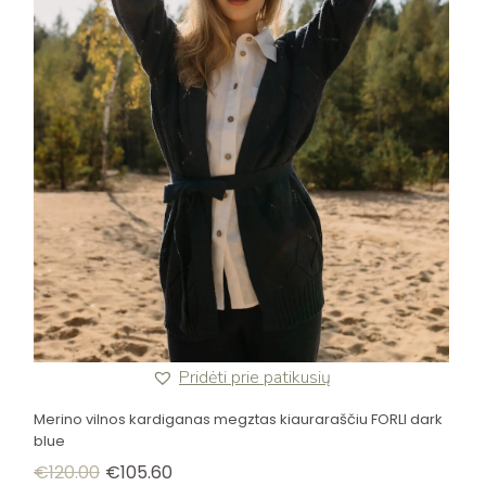
Pridėti prie patikusių
Merino vilnos kardiganas megztas kiauraraščiu FORLI dark
blue
€
120.00
€
105.60