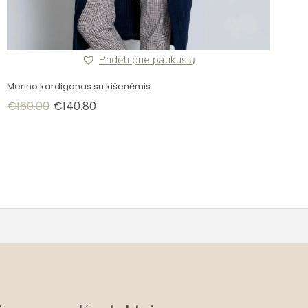
Pridėti prie patikusių
Merino kardiganas su kišenėmis
€
160.00
€
140.80