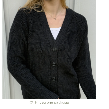
Pridėti prie patikusių