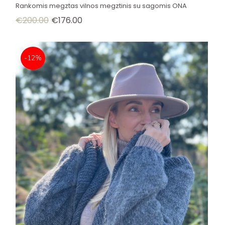
Rankomis megztas vilnos megztinis su sagomis ONA
€
200.00
€
176.00
-12%