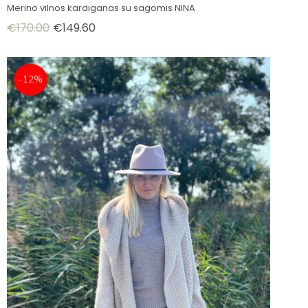
Merino vilnos kardiganas su sagomis NINA
€
170.00
€
149.60
-12%