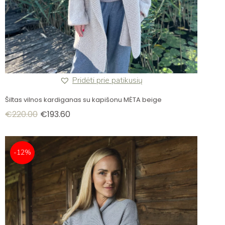
Pridėti prie patikusių
Šiltas vilnos kardiganas su kapišonu MĖTA beige
€
220.00
€
193.60
-12%