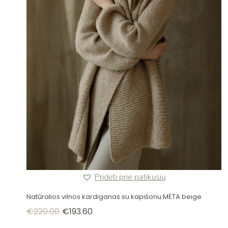
Pridėti prie patikusių
Natūralios vilnos kardiganas su kapišonu MĖTA beige
€
220.00
€
193.60