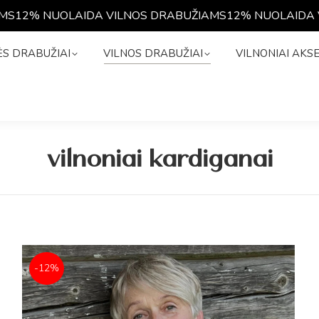
OLAIDA VILNOS DRABUŽIAMS
12% NUOLAIDA VILNOS D
NĖS DRABUŽIAI
VILNOS DRABUŽIAI
VILNONIAI A
S DRABUŽIAI
VILNOS DRABUŽIAI
VILNONIAI AKS
vilnoniai kardiganai
-12%