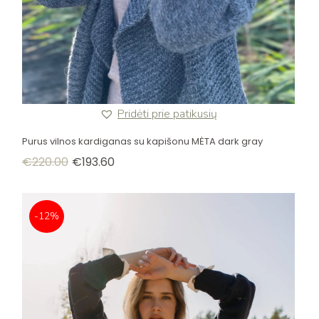
Pridėti prie patikusių
Purus vilnos kardiganas su kapišonu MĖTA dark gray
€
220.00
€
193.60
-12%