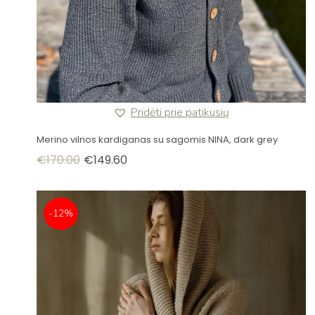
Pridėti prie patikusių
Merino vilnos kardiganas su sagomis NINA, dark grey
€
170.00
€
149.60
-12%