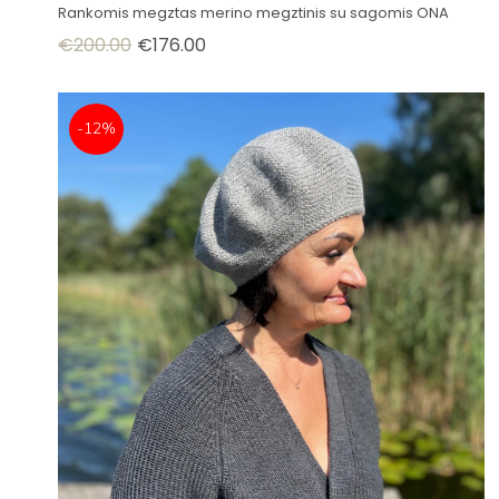
Rankomis megztas merino megztinis su sagomis ONA
€
200.00
€
176.00
-12%