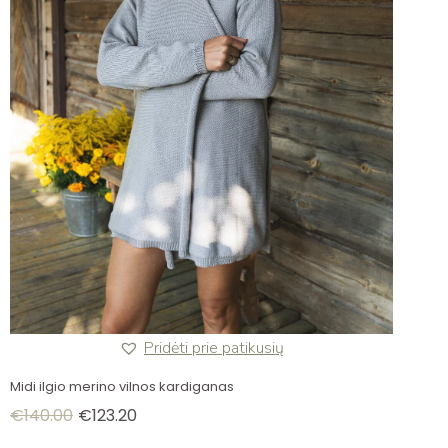
Pridėti prie patikusių
Midi ilgio merino vilnos kardiganas
€
140.00
€
123.20