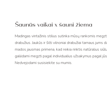
Šaunūs vaikai x šauni žiema
Madingas vintažinis stilius sutinka mūsų rankomis megz
drabužius. Jaukūs ir šilti vilnoniai drabužiai tarnaus jum
mados jausmas primena, kad reikia rinktis natūralius siūl
galėdami megzti pagal individualius užsakymus pagal jū
Nedvejodami susisiekite su mumis.