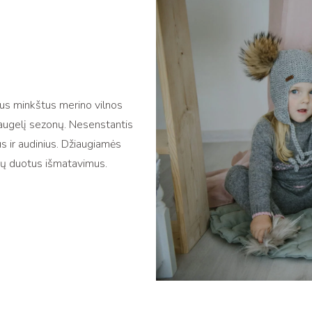
tus minkštus merino vilnos
s daugelį sezonų. Nesenstantis
us ir audinius. Džiaugiamės
sų duotus išmatavimus.