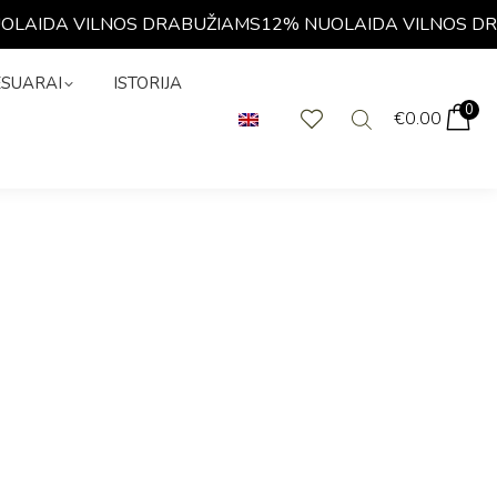
AIDA VILNOS DRABUŽIAMS
12% NUOLAIDA VILNOS DRAB
KSESUARAI
0
€
0.00
ESUARAI
ISTORIJA
0
€
0.00