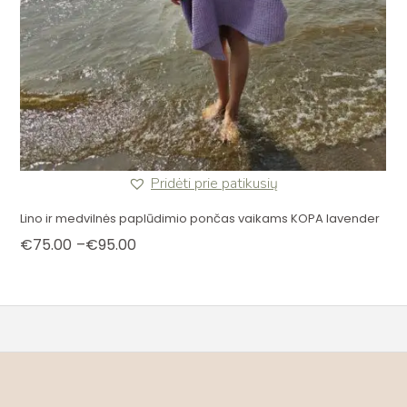
Pridėti prie patikusių
Lino ir medvilnės paplūdimio pončas vaikams KOPA lavender
Price
€
75.00
–
€
95.00
range:
€75.00
through
€95.00