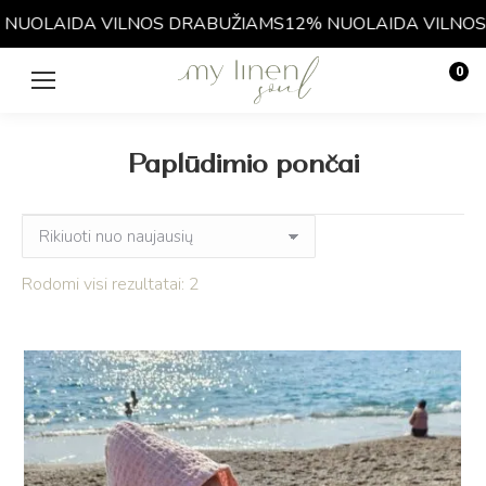
UOLAIDA VILNOS DRABUŽIAMS
12% NUOLAIDA VILNOS 
0
€
0.00
Paplūdimio pončai
Rūšiuojama
Rodomi visi rezultatai: 2
pagal
naujausią