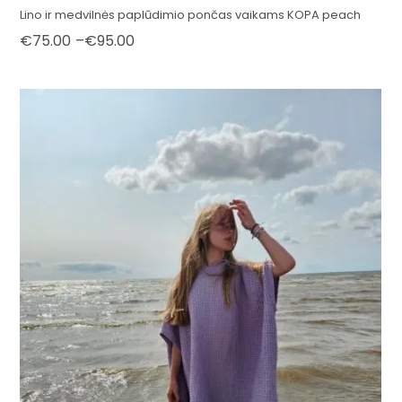
Lino ir medvilnės paplūdimio pončas vaikams KOPA peach
Price
€
75.00
–
€
95.00
range:
€75.00
through
€95.00