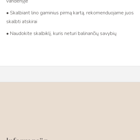
vandenyje
• Skalbiant lino gaminius pirmą kartą, rekomenduojame juos
skalbti atskirai
• Naudokite skalbiklį, kuris neturi balinančių savybių