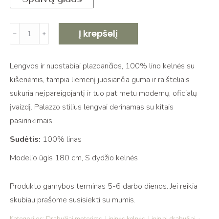
produkto
Į krepšelį
﹣
﹢
kiekis:
Plačios
Lengvos ir nuostabiai plazdančios, 100% lino kelnės su
lininės
kišenėmis, tampia liemenį juosiančia guma ir raišteliais
kelnės
sukuria neįpareigojantį ir tuo pat metu modernų, oficialų
su
įvaizdį. Palazzo stilius lengvai derinamas su kitais
guma
pasirinkimais.
LUNA
gray
Sudėtis:
100% linas
stripe
Modelio ūgis 180 cm, S dydžio kelnės
Produkto gamybos terminas 5-6 darbo dienos. Jei reikia
skubiau prašome susisiekti su mumis.