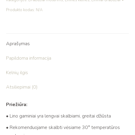
Kategorijos:
Drabužiai moterims
,
Lininės kelnės
,
Lininiai drabužiai
Produkto kodas:
N/A
Aprašymas
Papildoma informacija
Kelnių ilgis
Atsiliepimai (0)
Priežiūra:
• Lino gaminiai yra lengvai skalbiami, greitai džiūsta
• Rekomenduojame skalbti vėsiame 30° temperatūros