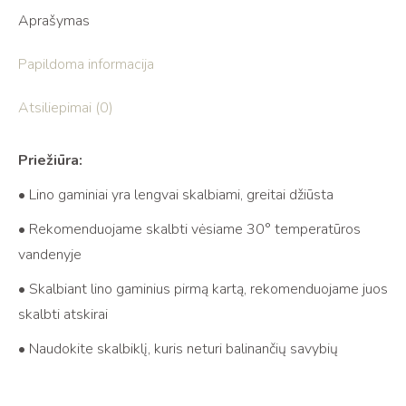
Aprašymas
Papildoma informacija
Atsiliepimai (0)
Priežiūra:
• Lino gaminiai yra lengvai skalbiami, greitai džiūsta
• Rekomenduojame skalbti vėsiame 30° temperatūros
vandenyje
• Skalbiant lino gaminius pirmą kartą, rekomenduojame juos
skalbti atskirai
• Naudokite skalbiklį, kuris neturi balinančių savybių