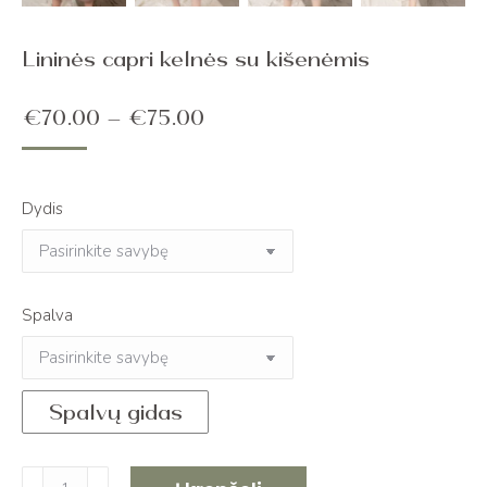
Lininės capri kelnės su kišenėmis
Price
€
70.00
–
€
75.00
range:
€70.00
Dydis
through
€75.00
Spalva
Spalvų gidas
produkto