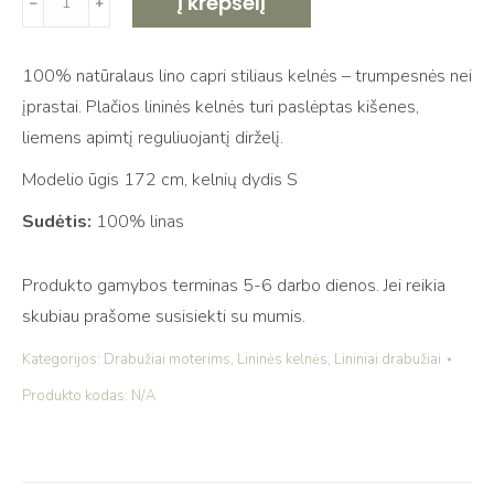
Į krepšelį
﹣
﹢
kiekis:
Lininės
100% natūralaus lino capri stiliaus kelnės – trumpesnės nei
capri
įprastai. Plačios lininės kelnės turi paslėptas kišenes,
kelnės
liemens apimtį reguliuojantį dirželį.
su
kišenėmis
Modelio ūgis 172 cm, kelnių dydis S
Sudėtis:
100% linas
Produkto gamybos terminas 5-6 darbo dienos. Jei reikia
skubiau prašome susisiekti su mumis.
Kategorijos:
Drabužiai moterims
,
Lininės kelnės
,
Lininiai drabužiai
Produkto kodas:
N/A