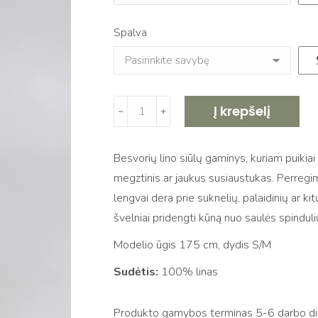
Spalva
produkto
Į krepšelį
﹣
﹢
kiekis:
Mezgtas
Besvorių lino siūlų gaminys, kuriam puikia
trumpas
megztinis ar jaukus susiaustukas. Perregim
lininis
lengvai dera prie suknelių, palaidinių ar kit
kardiganas
švelniai pridengti kūną nuo saulės spindulių
PAKO,
natural
Modelio ūgis 175 cm, dydis S/M
linen
Sudėtis:
100% linas
Produkto gamybos terminas 5-6 darbo dien