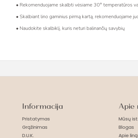
• Rekomenduojame skalbti vėsiame 30° temperatūros v
• Skalbiant lino gaminius pirmą kartą, rekomenduojame juos
• Naudokite skalbiklį, kuris neturi balinančių savybių
Informacija
Apie
Pristatymas
Mūsų ist
Grąžinimas
Blogas
D.U.K.
Apie liną