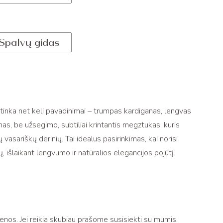
Spalvų gidas
i tinka net keli pavadinimai – trumpas kardiganas, lengvas
as, be užsegimo, subtiliai krintantis megztukas, kuris
ų vasariškų derinių. Tai idealus pasirinkimas, kai norisi
, išlaikant lengvumo ir natūralios elegancijos pojūtį.
os. Jei reikia skubiau prašome susisiekti su mumis.