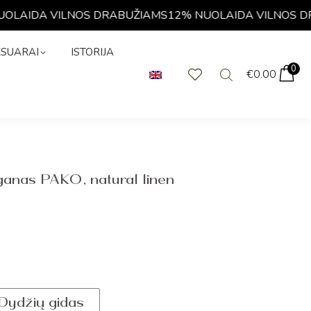
LAIDA VILNOS DRABUŽIAMS
12% NUOLAIDA VILNOS DR
KSESUARAI
0
€
0.00
ESUARAI
ISTORIJA
0
€
0.00
iganas PAKO, natural linen
Dydžių gidas