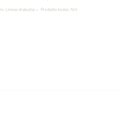
nės
,
Lininiai drabužiai
Produkto kodas:
N/A