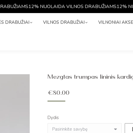
ABUŽIAMS
12% NUOLAIDA VILNOS DRABUŽIAMS
12% NUO
NĖS DRABUŽIAI
VILNOS DRABUŽIAI
VILNONIAI A
S DRABUŽIAI
VILNOS DRABUŽIAI
VILNONIAI AKS
Mezgtas trumpas lininis kard
€
80.00
Dydis