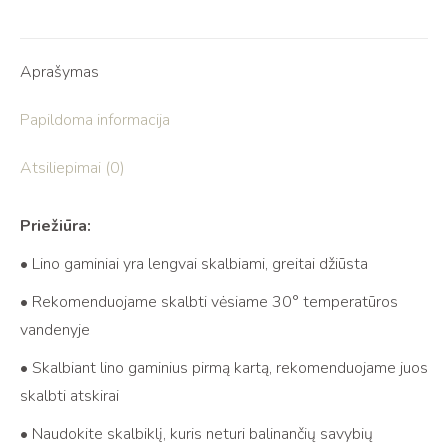
Aprašymas
Papildoma informacija
Atsiliepimai (0)
Priežiūra:
• Lino gaminiai yra lengvai skalbiami, greitai džiūsta
• Rekomenduojame skalbti vėsiame 30° temperatūros
vandenyje
• Skalbiant lino gaminius pirmą kartą, rekomenduojame juos
skalbti atskirai
• Naudokite skalbiklį, kuris neturi balinančių savybių