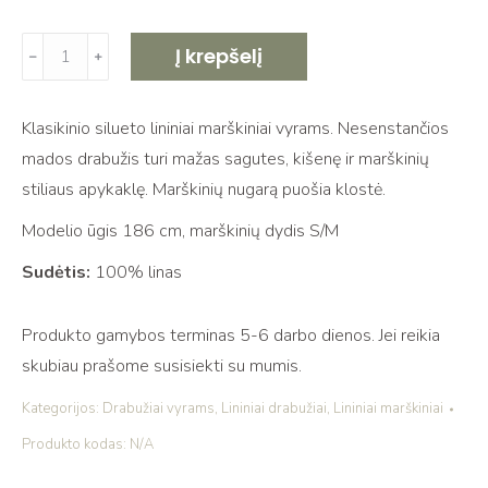
produkto
Į krepšelį
﹣
﹢
kiekis:
Marškiniai
Klasikinio silueto lininiai marškiniai vyrams. Nesenstančios
su
mados drabužis turi mažas sagutes, kišenę ir marškinių
sagomis
stiliaus apykaklę. Marškinių nugarą puošia klostė.
RŪKAS
Modelio ūgis 186 cm, marškinių dydis S/M
Sudėtis:
100% linas
Produkto gamybos terminas 5-6 darbo dienos. Jei reikia
skubiau prašome susisiekti su mumis.
Kategorijos:
Drabužiai vyrams
,
Lininiai drabužiai
,
Lininiai marškiniai
Produkto kodas:
N/A