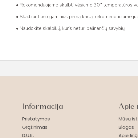
• Rekomenduojame skalbti vėsiame 30° temperatūros v
• Skalbiant lino gaminius pirmą kartą, rekomenduojame juos
• Naudokite skalbiklį, kuris neturi balinančių savybių
Informacija
Apie
Pristatymas
Mūsų ist
Grąžinimas
Blogas
D.U.K.
Apie liną