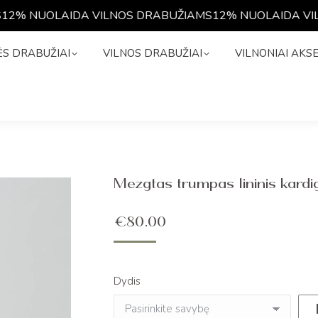
2% NUOLAIDA VILNOS DRABUŽIAMS
12% NUOLAIDA VIL
NĖS DRABUŽIAI
VILNOS DRABUŽIAI
VILNONIAI A
S DRABUŽIAI
VILNOS DRABUŽIAI
VILNONIAI AKS
Mezgtas trumpas lininis kard
€
80.00
Dydis