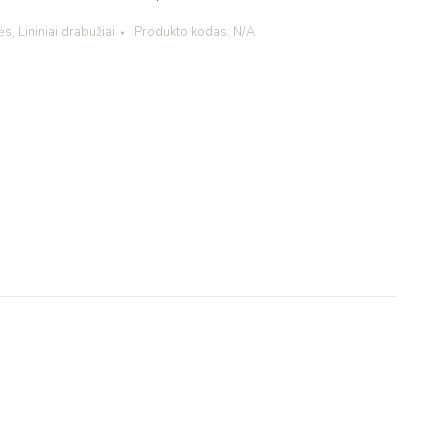
nės
,
Lininiai drabužiai
Produkto kodas:
N/A