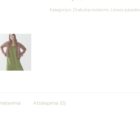
Kategorijos:
Drabužiai moterims
,
Lininės palaidi
šmatavimai
Atsiliepimai (0)