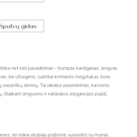
Spalvų gidas
i tinka net keli pavadinimai – trumpas kardiganas, lengvas
as, be užsegimo, subtiliai krintantis megztukas, kuris
ų vasariškų derinių. Tai idealus pasirinkimas, kai norisi
, išlaikant lengvumo ir natūralios elegancijos pojūtį.
os. Jei reikia skubiau prašome susisiekti su mumis.