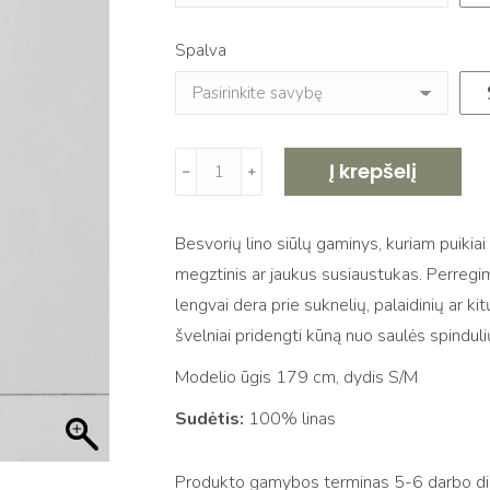
Spalva
produkto
Į krepšelį
﹣
﹢
kiekis:
Mezgtas
Besvorių lino siūlų gaminys, kuriam puikia
trumpas
megztinis ar jaukus susiaustukas. Perregim
lininis
lengvai dera prie suknelių, palaidinių ar kit
kardiganas
švelniai pridengti kūną nuo saulės spindulių
PAKO,
graphite
Modelio ūgis 179 cm, dydis S/M
black
Sudėtis:
100% linas
Produkto gamybos terminas 5-6 darbo dien