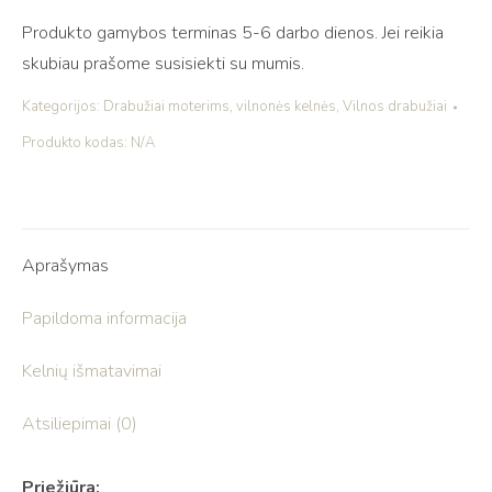
Produkto gamybos terminas 5-6 darbo dienos. Jei reikia
skubiau prašome susisiekti su mumis.
Kategorijos:
Drabužiai moterims
,
vilnonės kelnės
,
Vilnos drabužiai
Produkto kodas:
N/A
Aprašymas
Papildoma informacija
Kelnių išmatavimai
Atsiliepimai (0)
Priežiūra: