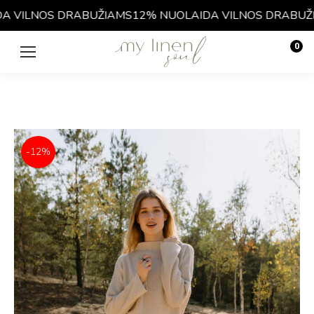
 VILNOS DRABUŽIAMS
12% NUOLAIDA VILNOS DRABUŽIA
0
€
0.00
-12%