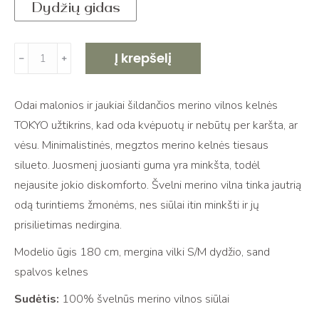
Dydžių gidas
produkto
Į krepšelį
﹣
﹢
kiekis:
Megztos
Odai malonios ir jaukiai šildančios merino vilnos kelnės
merino
TOKYO užtikrins, kad oda kvėpuotų ir nebūtų per karšta, ar
vilnos
vėsu. Minimalistinės, megztos merino kelnės tiesaus
kelnes
silueto. Juosmenį juosianti guma yra minkšta, todėl
TOKYO
nejausite jokio diskomforto. Švelni merino vilna tinka jautrią
odą turintiems žmonėms, nes siūlai itin minkšti ir jų
prisilietimas nedirgina.
Modelio ūgis 180 cm, mergina vilki S/M dydžio, sand
spalvos kelnes
Sudėtis:
100% švelnūs merino vilnos siūlai