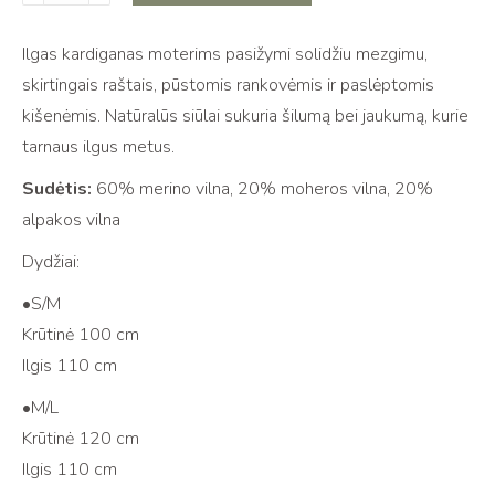
kiekis:
Maxi
Ilgas kardiganas moterims pasižymi solidžiu mezgimu,
alpaca
skirtingais raštais, pūstomis rankovėmis ir paslėptomis
and
kišenėmis. Natūralūs siūlai sukuria šilumą bei jaukumą, kurie
merino
tarnaus ilgus metus.
cardigan
Sudėtis:
60% merino vilna, 20% moheros vilna, 20%
alpakos vilna
Dydžiai:
•S/M
Krūtinė 100 cm
Ilgis 110 cm
•M/L
Krūtinė 120 cm
Ilgis 110 cm