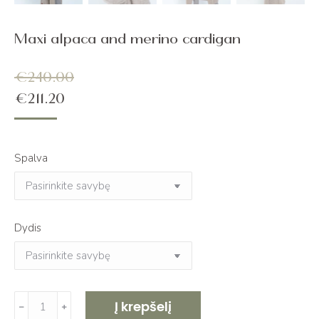
Maxi alpaca and merino cardigan
€
240.00
€
211.20
Spalva
Dydis
produkto
Į krepšelį
﹣
﹢