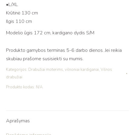
•L/XL
Krūtinė 130 cm
Ilgis 110 cm
Modelio ūgis 172 cm, kardigano dydis S/M
Produkto gamybos terminas 5-6 darbo dienos. Jei reikia
skubiau prašome susisiekti su mumis.
Kategorijos:
Drabužiai moterims
,
vilnoniai kardiganai
,
Vilnos
drabužiai
Produkto kodas:
N/A
Aprašymas