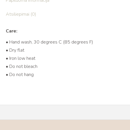
Papildoma informacija
Atsiliepimai (0)
Care:
• Hand wash, 30 degrees C (85 degrees F)
• Dry flat
• Iron low heat
• Do not bleach
• Do not hang