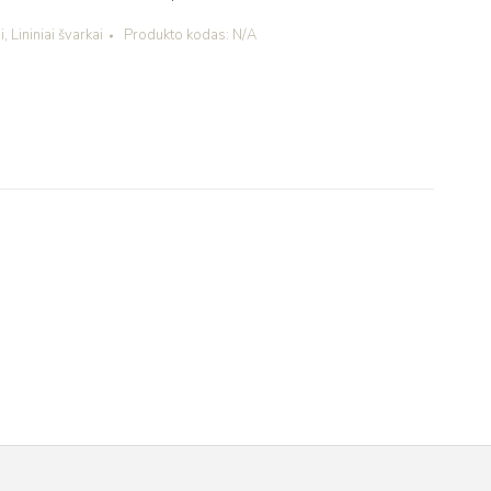
i
,
Lininiai švarkai
Produkto kodas:
N/A