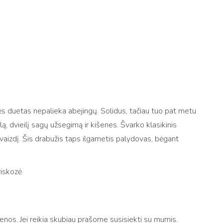
ės duetas nepalieka abejingų. Solidus, tačiau tuo pat metu
ą, dvieilį sagų užsegimą ir kišenes. Švarko klasikinis
įvaizdį. Šis drabužis taps ilgametis palydovas, bėgant
iskozė
os. Jei reikia skubiau prašome susisiekti su mumis.