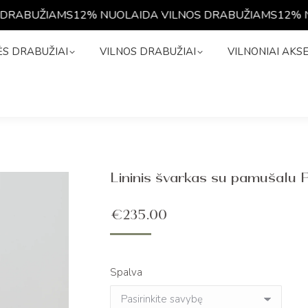
RABUŽIAMS
12% NUOLAIDA VILNOS DRABUŽIAMS
12% NU
NĖS DRABUŽIAI
VILNOS DRABUŽIAI
VILNONIAI A
S DRABUŽIAI
VILNOS DRABUŽIAI
VILNONIAI AKS
Lininis švarkas su pamušal
€
235.00
Spalva