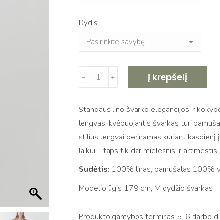
Dydis
produkto
Į krepšelį
﹣
﹢
kiekis:
Lininis
Standaus lino švarko elegancijos ir kokyb
švarkas
lengvas, kvėpuojantis švarkas turi pamušal
su
stilius lengvai derinamas kuriant kasdienį 
pamušalu
laikui – taps tik dar mielesnis ir artimestis.
PAULO
cinnamon
Sudėtis:
100% linas, pamušalas 100% v
Modelio ūgis 179 cm, M dydžio švarkas
Produkto gamybos terminas 5-6 darbo dien