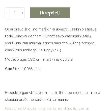
produkto
Į krepšelį
﹣
﹢
kiekis:
Lininiai
Odai draugiško lino marškiniai įkvėpti klasikinio stiliaus,
marškiniai
todėl lengvai derinami kuriant savo kasdieninį stilių.
su
Marškiniai turi minimalistines sagutes, kišenę priekyje,
sagomis
klasikinius rankogalius ir apykaklę.
VĖJAS
blue
Modelio ūgis 180 cm, marškinių dydis S
Sudėtis:
100% linas
Produkto gamybos terminas 5-6 darbo dienos. Jei reikia
skubiau prašome susisiekti su mumis.
Kategorijos:
Drabužiai moterims
,
Lininiai drabužiai
,
Lininiai