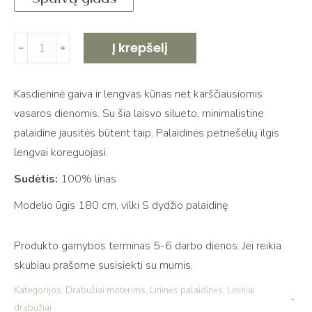
produkto
Į krepšelį
﹣
﹢
kiekis:
Lininė
Kasdieninė gaiva ir lengvas kūnas net karščiausiomis
palaidinė
vasaros dienomis. Su šia laisvo silueto, minimalistine
su
palaidine jausitės būtent taip. Palaidinės petnešėlių ilgis
petnešėlėmis
lengvai koreguojasi.
LINDA
natural
Sudėtis:
100% linas
linen
Modelio ūgis 180 cm, vilki S dydžio palaidinę
Produkto gamybos terminas 5-6 darbo dienos. Jei reikia
skubiau prašome susisiekti su mumis.
Kategorijos:
Drabužiai moterims
,
Lininės palaidinės
,
Lininiai
drabužiai