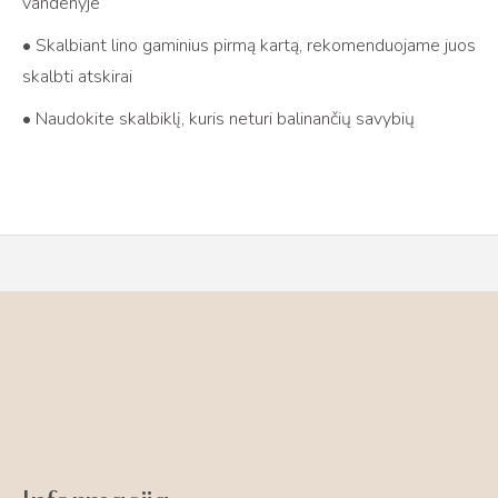
vandenyje
• Skalbiant lino gaminius pirmą kartą, rekomenduojame juos
skalbti atskirai
• Naudokite skalbiklį, kuris neturi balinančių savybių