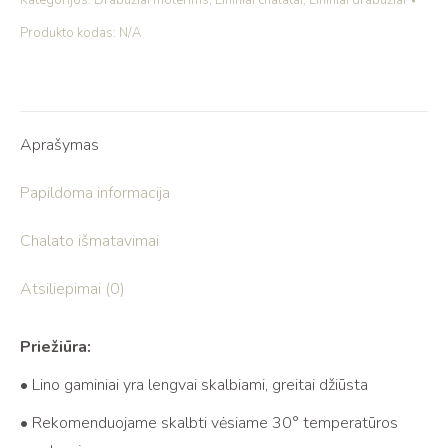
Kategorijos:
Drabužiai moterims
,
Lininiai chalatai
,
Lininiai drabužiai
Produkto kodas:
N/A
Aprašymas
Papildoma informacija
Chalato išmatavimai
Atsiliepimai (0)
Priežiūra:
• Lino gaminiai yra lengvai skalbiami, greitai džiūsta
• Rekomenduojame skalbti vėsiame 30° temperatūros