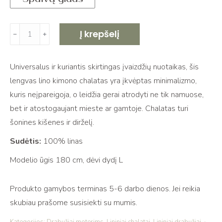
produkto
Į krepšelį
﹣
﹢
kiekis:
Kimono
Universalus ir kuriantis skirtingas įvaizdžių nuotaikas, šis
stiliaus
lengvas lino kimono chalatas yra įkvėptas minimalizmo,
chalatas
kuris neįpareigoja, o leidžia gerai atrodyti ne tik namuose,
RYTAS
bet ir atostogaujant mieste ar gamtoje. Chalatas turi
medium
šonines kišenes ir dirželį.
blue
Sudėtis:
100% linas
Modelio ūgis 180 cm, dėvi dydį L
Produkto gamybos terminas 5-6 darbo dienos. Jei reikia
skubiau prašome susisiekti su mumis.