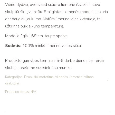
Vieno dydžio, oversized silueto liemenė išsiskiria savo
dydžio
skulptūrišku įvaizdžiu. Prailgintas liemenės modelis sukuria
oversized
dar daugiau jaukumo. Natūrali merino vilna kvėpuoja, tai
merino
užtikrina puikią kūno temperatūrą.
liemenė
PIJA
Modelio ūgis 168 cm, taupe spalva
taupe
Sudėtis:
100% minkšti merino vilnos siūlai
Produkto gamybos terminas 5-6 darbo dienos. Jei reikia
skubiau prašome susisiekti su mumis.
Kategorijos:
Drabužiai moterims
,
vilnonės liemenės
,
Vilnos
drabužiai
Produkto kodas:
N/A