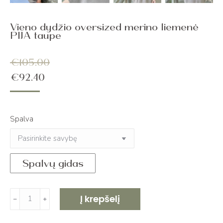
Vieno dydžio oversized merino liemenė
PIJA taupe
€
105.00
€
92.40
Spalva
Spalvų gidas
produkto
Į krepšelį
﹣
﹢
kiekis:
Vieno