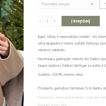
produkto
Į krepšelį
﹣
﹢
kiekis:
Taupe
Ilgas, šiltas ir nepavaldus madai – šis min
spalvos
vilna apgaubs ir neleis sušalti šaltuoju sez
megztas
vasaros vakarais.
merino
vilnos
Nuotraukų galerijoje matote dvi šaliko spa
šalikas
taupe spalvos šalikas derinyje su paltu ir 
Sudėtis: 100% merino vilna
Produkto gamybos terminas 5-6 darbo dien
Kategorijos:
Aksesuarai moterims
,
Drabužiai mot
Produkto kodas:
N/A