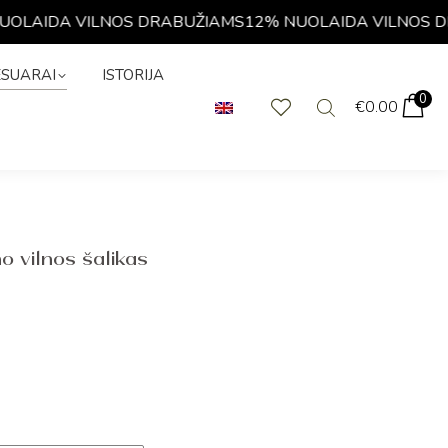
LAIDA VILNOS DRABUŽIAMS
12% NUOLAIDA VILNOS DRA
KSESUARAI
0
€
0.00
ESUARAI
ISTORIJA
0
€
0.00
 vilnos šalikas