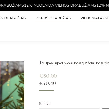
ABUŽIAMS
12% NUOLAIDA VILNOS DRABUŽIAMS
12% NUO
NĖS DRABUŽIAI
VILNOS DRABUŽIAI
VILNONIAI A
S DRABUŽIAI
VILNOS DRABUŽIAI
VILNONIAI AKS
Taupe spalvos megztas merino
€
80.00
€
70.40
Spalva