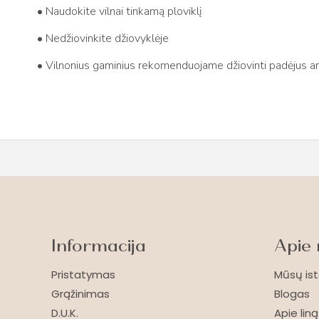
• Naudokite vilnai tinkamą ploviklį
• Nedžiovinkite džiovyklėje
• Vilnonius gaminius rekomenduojame džiovinti padėjus an
Informacija
Apie
Pristatymas
Mūsų ist
Grąžinimas
Blogas
D.U.K.
Apie liną