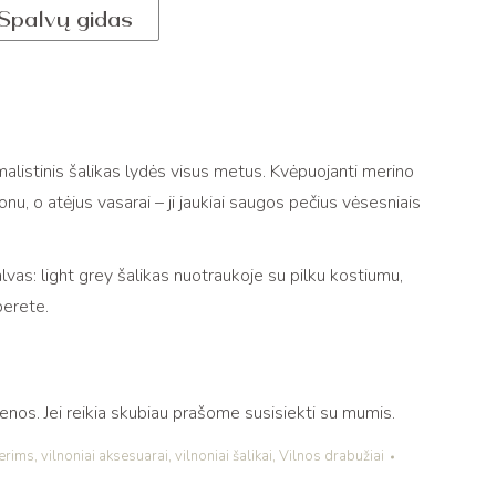
Spalvų gidas
imalistinis šalikas lydės visus metus. Kvėpuojanti merino
onu, o atėjus vasarai – ji jaukiai saugos pečius vėsesniais
lvas: light grey šalikas nuotraukoje su pilku kostiumu,
berete.
os. Jei reikia skubiau prašome susisiekti su mumis.
erims
,
vilnoniai aksesuarai
,
vilnoniai šalikai
,
Vilnos drabužiai