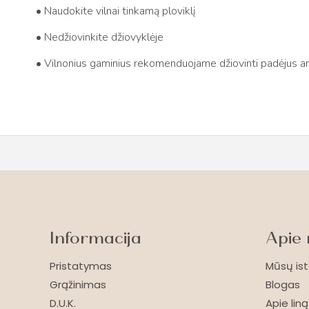
• Naudokite vilnai tinkamą ploviklį
• Nedžiovinkite džiovyklėje
• Vilnonius gaminius rekomenduojame džiovinti padėjus an
Informacija
Apie
Pristatymas
Mūsų ist
Grąžinimas
Blogas
D.U.K.
Apie liną