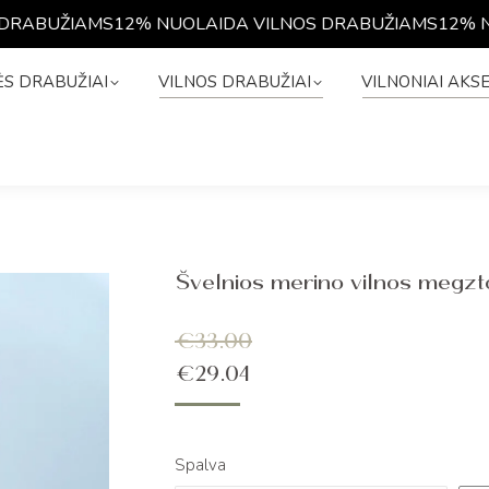
ABUŽIAMS
12% NUOLAIDA VILNOS DRABUŽIAMS
12% NUO
NĖS DRABUŽIAI
VILNOS DRABUŽIAI
VILNONIAI A
S DRABUŽIAI
VILNOS DRABUŽIAI
VILNONIAI AKS
Švelnios merino vilnos megzt
€
33.00
€
29.04
Spalva