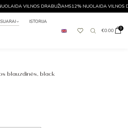
LAIDA VILNOS DRABUŽIAMS
12% NUOLAIDA VILNOS DR
KSESUARAI
0
€
0.00
ESUARAI
ISTORIJA
0
€
0.00
os blauzdinės, black