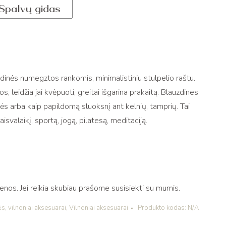
Spalvų gidas
dinės numegztos rankomis, minimalistiniu stulpelio raštu.
os, leidžia jai kvėpuoti, greitai išgarina prakaitą. Blauzdines
s arba kaip papildomą sluoksnį ant kelnių, tamprių. Tai
valaikį, sportą, jogą, pilatesą, meditaciją.
os. Jei reikia skubiau prašome susisiekti su mumis.
ės
,
vilnoniai aksesuarai
,
Vilnoniai aksesuarai
Produkto kodas:
N/A