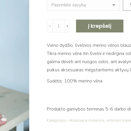
produkto
Į krepšelį
﹣
﹢
kiekis:
Švelnios
Vieno dydžio, švelnios merino vilnos blauz
merino
Tikra merino vilna itin švelni ir nedirgina od
vilnos
galima dėvėti ant nuogos odos, ant avalynė
megztos
puikus aksesuaras mėgstantiems aktyvų lais
blauzdinės,
black
Sudėtis: 100% merino vilna
Produkto gamybos terminas 5-6 darbo dien
Kategorijos:
Aksesuarai moterims
,
vilnonės kojin