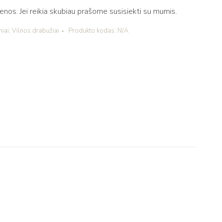
os. Jei reikia skubiau prašome susisiekti su mumis.
niai
,
Vilnos drabužiai
Produkto kodas:
N/A