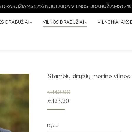
RABUŽIAMS
12% NUOLAIDA VILNOS DRABUŽIAMS
12% NU
NĖS DRABUŽIAI
VILNOS DRABUŽIAI
VILNONIAI A
S DRABUŽIAI
VILNOS DRABUŽIAI
VILNONIAI AKS
Stambių dryžių merino viln
€
140.00
€
123.20
Dydis