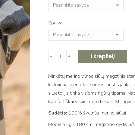
Spalva
produkto
Į krepšelį
﹣
﹢
kiekis:
Stambių
Minkštų merino vilnos siūlų megztinis stam
dryžių
kiekvienai dienai kai norėsis jaustis jaukia
merino
silueto, jis tinka visiems figūrų tipams. Nat
vilnos
komfortiškai visais metų laikais. Stilingas m
megztinis
COMO
Sudėtis:
100% švelnūs merino siūlai
Modelio ūgis 180 cm, megztinio dydis S/