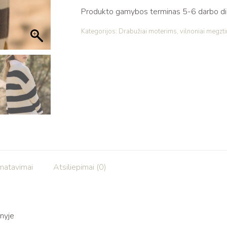
Produkto gamybos terminas 5-6 darbo dien
Kategorijos:
Drabužiai moterims
,
vilnoniai megzti
matavimai
Atsiliepimai (0)
nyje