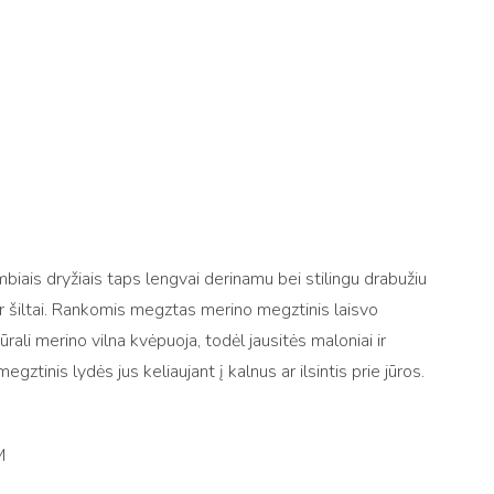
biais dryžiais taps lengvai derinamu bei stilingu drabužiu
i ir šiltai. Rankomis megztas merino megztinis laisvo
ūrali merino vilna kvėpuoja, todėl jausitės maloniai ir
egztinis lydės jus keliaujant į kalnus ar ilsintis prie jūros.
M