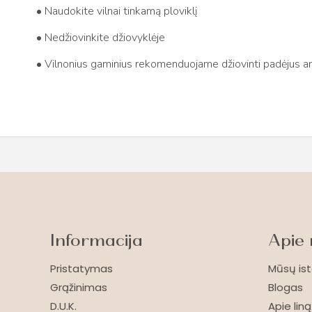
• Naudokite vilnai tinkamą ploviklį
• Nedžiovinkite džiovyklėje
• Vilnonius gaminius rekomenduojame džiovinti padėjus an
Informacija
Apie
Pristatymas
Mūsų ist
Grąžinimas
Blogas
D.U.K.
Apie liną