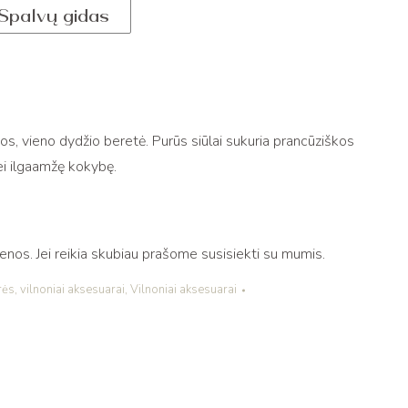
Spalvų gidas
s, vieno dydžio beretė. Purūs siūlai sukuria prancūziškos
bei ilgaamžę kokybę.
os. Jei reikia skubiau prašome susisiekti su mumis.
rės
,
vilnoniai aksesuarai
,
Vilnoniai aksesuarai