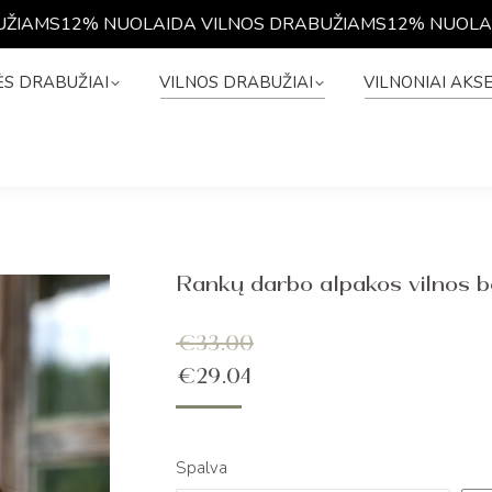
AMS
12% NUOLAIDA VILNOS DRABUŽIAMS
12% NUOLAIDA
NĖS DRABUŽIAI
VILNOS DRABUŽIAI
VILNONIAI A
S DRABUŽIAI
VILNOS DRABUŽIAI
VILNONIAI AKS
Rankų darbo alpakos vilnos b
€
33.00
€
29.04
Spalva