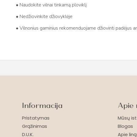
• Naudokite vilnai tinkamą ploviklį
• Nedžiovinkite džiovyklėje
• Vilnonius gaminius rekomenduojame džiovinti padėjus an
Informacija
Apie
Pristatymas
Mūsų ist
Grąžinimas
Blogas
D.U.K.
Apie liną