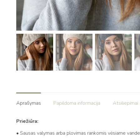
Aprašymas
Papildoma informacija
Atsiliepimai 
Priežiūra:
• Sausas valymas arba plovimas rankomis vėsiame vande