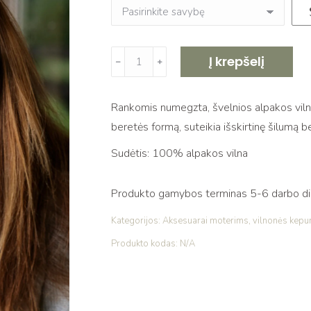
produkto
Į krepšelį
﹣
﹢
kiekis:
Rankų
Rankomis numegzta, švelnios alpakos vilno
darbo
beretės formą, suteikia išskirtinę šilumą 
alpakos
vilnos
Sudėtis: 100% alpakos vilna
beretė,
beige
Produkto gamybos terminas 5-6 darbo dien
Kategorijos:
Aksesuarai moterims
,
vilnonės kepu
Produkto kodas:
N/A