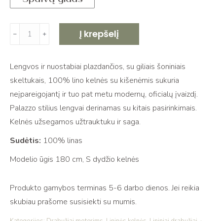
produkto
Į krepšelį
﹣
﹢
kiekis:
Plačios
Lengvos ir nuostabiai plazdančios, su giliais šoniniais
lininės
skeltukais, 100% lino kelnės su kišenėmis sukuria
kelnės
neįpareigojantį ir tuo pat metu modernų, oficialų įvaizdį.
su
Palazzo stilius lengvai derinamas su kitais pasirinkimais.
skeltukais
Kelnės užsegamos užtrauktuku ir saga.
NILA
red
Sudėtis:
100% linas
Modelio ūgis 180 cm, S dydžio kelnės
Produkto gamybos terminas 5-6 darbo dienos. Jei reikia
skubiau prašome susisiekti su mumis.