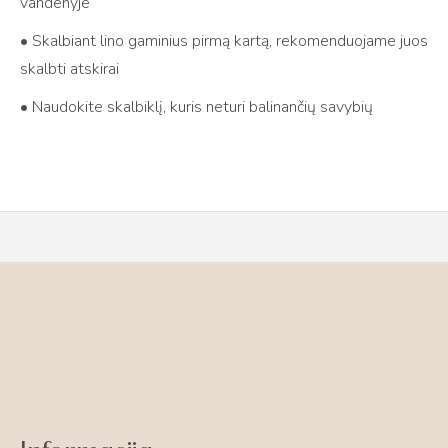
vandenyje
• Skalbiant lino gaminius pirmą kartą, rekomenduojame juos
skalbti atskirai
• Naudokite skalbiklį, kuris neturi balinančių savybių