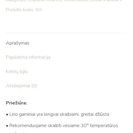
Kategorijos:
Drabužiai moterims
,
Lininės kelnės
,
Lininiai drabužiai
Produkto kodas:
N/A
Aprašymas
Papildoma informacija
Kelnių ilgis
Atsiliepimai (0)
Priežiūra:
• Lino gaminiai yra lengvai skalbiami, greitai džiūsta
• Rekomenduojame skalbti vėsiame 30° temperatūros