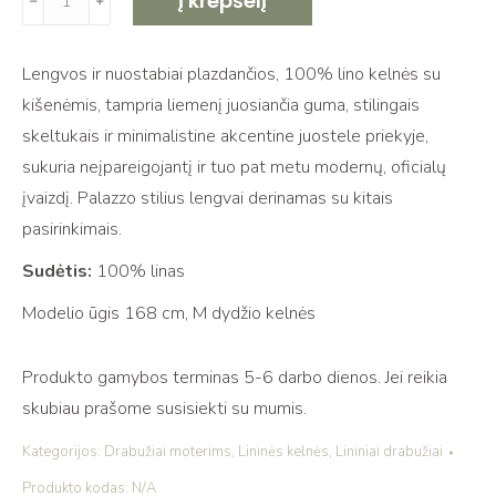
Į krepšelį
﹣
﹢
kiekis:
Plačios
Lengvos ir nuostabiai plazdančios, 100% lino kelnės su
lininės
kišenėmis, tampria liemenį juosiančia guma, stilingais
kelnės
skeltukais ir minimalistine akcentine juostele priekyje,
su
sukuria neįpareigojantį ir tuo pat metu modernų, oficialų
skeltukais
įvaizdį. Palazzo stilius lengvai derinamas su kitais
BALI
pasirinkimais.
medium
blue
Sudėtis:
100% linas
Modelio ūgis 168 cm, M dydžio kelnės
Produkto gamybos terminas 5-6 darbo dienos. Jei reikia
skubiau prašome susisiekti su mumis.
Kategorijos:
Drabužiai moterims
,
Lininės kelnės
,
Lininiai drabužiai
Produkto kodas:
N/A