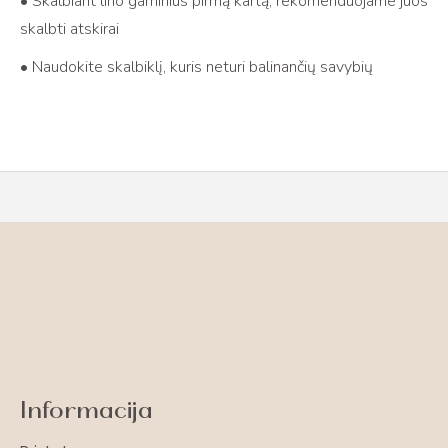
• Skalbiant lino gaminius pirmą kartą, rekomenduojame juos
skalbti atskirai
• Naudokite skalbiklį, kuris neturi balinančių savybių
Informacija