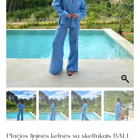
Plačios lininės kelnės su skeltukais BALI