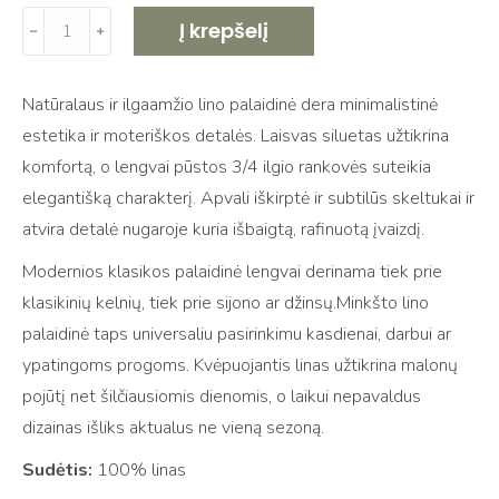
produkto
Į krepšelį
﹣
﹢
kiekis:
Minimalistinė
Natūralaus ir ilgaamžio lino palaidinė dera minimalistinė
palaidinė
estetika ir moteriškos detalės. Laisvas siluetas užtikrina
KEITE,
komfortą, o lengvai pūstos 3/4 ilgio rankovės suteikia
blue
elegantišką charakterį. Apvali iškirptė ir subtilūs skeltukai ir
with
atvira detalė nugaroje kuria išbaigtą, rafinuotą įvaizdį.
white
dots
Modernios klasikos palaidinė lengvai derinama tiek prie
klasikinių kelnių, tiek prie sijono ar džinsų.Minkšto lino
palaidinė taps universaliu pasirinkimu kasdienai, darbui ar
ypatingoms progoms. Kvėpuojantis linas užtikrina malonų
pojūtį net šilčiausiomis dienomis, o laikui nepavaldus
dizainas išliks aktualus ne vieną sezoną.
Sudėtis:
100% linas