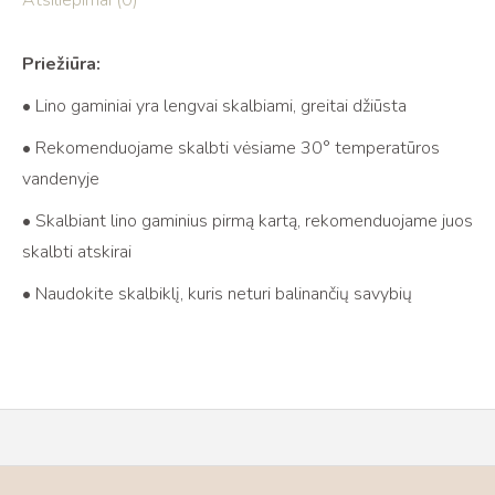
Atsiliepimai (0)
Priežiūra:
• Lino gaminiai yra lengvai skalbiami, greitai džiūsta
• Rekomenduojame skalbti vėsiame 30° temperatūros
vandenyje
• Skalbiant lino gaminius pirmą kartą, rekomenduojame juos
skalbti atskirai
• Naudokite skalbiklį, kuris neturi balinančių savybių