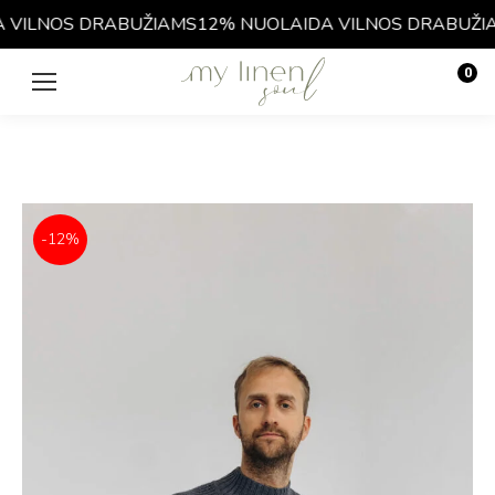
VILNOS DRABUŽIAMS
12% NUOLAIDA VILNOS DRABUŽIA
0
€
0.00
-12%