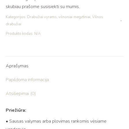
skubiau prašome susisiekti su mumis.
Kategorijos:
Drabužiai vyrams
,
vilnoniai megztiniai
,
Vilnos
drabužiai
Produkto kodas:
N/A
Aprašymas
Papildoma informacija
Atsiliepimai (0)
Priežiūra:
• Sausas valymas arba plovimas rankomis vėsiame