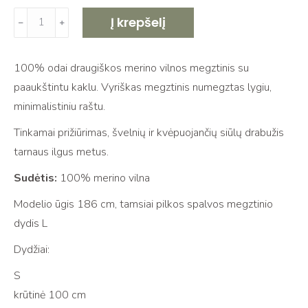
produkto
Į krepšelį
﹣
﹢
kiekis:
Merino
100% odai draugiškos merino vilnos megztinis su
vilnos
paaukštintu kaklu. Vyriškas megztinis numegztas lygiu,
megztinis
minimalistiniu raštu.
lygiu
raštu
Tinkamai prižiūrimas, švelnių ir kvėpuojančių siūlų drabužis
tarnaus ilgus metus.
Sudėtis:
100% merino vilna
Modelio ūgis 186 cm, tamsiai pilkos spalvos megztinio
dydis L
Dydžiai:
S
krūtinė 100 cm