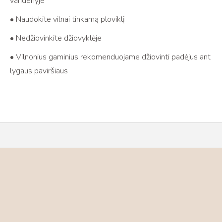
vandenyje
• Naudokite vilnai tinkamą ploviklį
• Nedžiovinkite džiovyklėje
• Vilnonius gaminius rekomenduojame džiovinti padėjus ant
lygaus paviršiaus