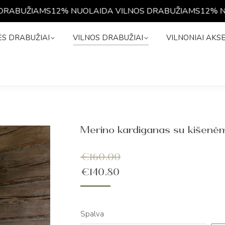
ABUŽIAMS
12% NUOLAIDA VILNOS DRABUŽIAMS
12% NUO
NĖS DRABUŽIAI
VILNOS DRABUŽIAI
VILNONIAI A
S DRABUŽIAI
VILNOS DRABUŽIAI
VILNONIAI AKS
Merino kardiganas su kišenė
€
160.00
€
140.80
Spalva