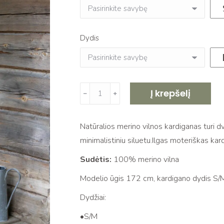
Dydis
produkto
Į krepšelį
﹣
﹢
kiekis:
Merino
Natūralios merino vilnos kardiganas turi dv
kardiganas
minimalistiniu siluetu.Ilgas moteriškas kar
su
kišenėmis
Sudėtis:
100% merino vilna
Modelio ūgis 172 cm, kardigano dydis S/
Dydžiai:
•S/M