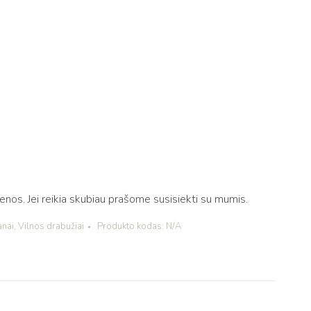
os. Jei reikia skubiau prašome susisiekti su mumis.
anai
,
Vilnos drabužiai
Produkto kodas:
N/A