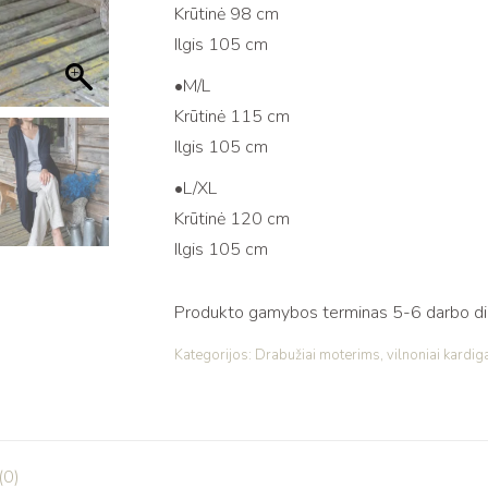
Krūtinė 98 cm
Ilgis 105 cm
•M/L
Krūtinė 115 cm
Ilgis 105 cm
•L/XL
Krūtinė 120 cm
Ilgis 105 cm
Produkto gamybos terminas 5-6 darbo dien
Kategorijos:
Drabužiai moterims
,
vilnoniai kardig
(0)