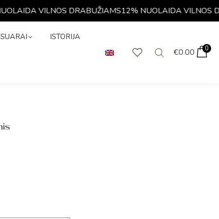
LAIDA VILNOS DRABUŽIAMS
12% NUOLAIDA VILNOS DRA
KSESUARAI
0
€
0.00
ESUARAI
ISTORIJA
0
€
0.00
mis