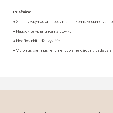
Priežiūra:
• Sausas valymas arba plovimas rankomis vėsiame vande
• Naudokite vilnai tinkamą ploviklį
• Nedžiovinkite džiovyklėje
• Vilnonius gaminius rekomenduojame džiovinti padėjus an