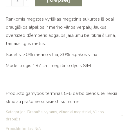
kiekis:
Merino
Rankomis megztas vyriškas megztinis sukurtas iš odai
ir
draugiškos alpakos ir merino vilnos verpalų. Jaukus,
alpakos
oversized džemperis apgaubs jaukumu bei tikrai šiluma,
vilnos
tarnaus ilgus metus.
oversized
džemperis
Sudėtis: 70% merino vilna, 30% alpakos vilna
Modelio ūgis 187 cm, megztinio dydis S/M
Produkto gamybos terminas 5-6 darbo dienos. Jei reikia
skubiau prašome susisiekti su mumis.
Kategorijos:
Drabužiai vyrams
,
vilnoniai megztiniai
,
Vilnos
drabužiai
Produkto kodas:
N/A