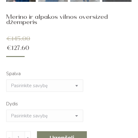
Merino ir alpakos vilnos oversized
džemperis
€
145.00
€
127.60
Spalva
Dydis
produkto
Į krepšelį
﹣
﹢