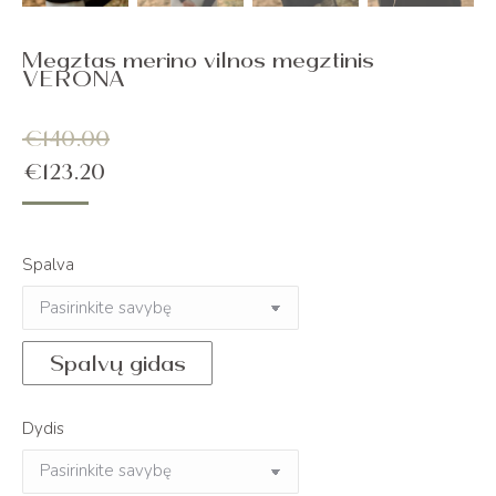
Megztas merino vilnos megztinis
VERONA
€
140.00
€
123.20
Spalva
Spalvų gidas
Dydis