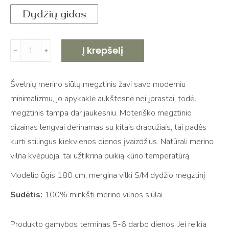
Dydžių gidas
produkto
Į krepšelį
﹣
﹢
kiekis:
Megztas
Švelnių merino siūlų megztinis žavi savo moderniu
merino
minimalizmu, jo apykaklė aukštesnė nei įprastai, todėl
vilnos
megztinis tampa dar jaukesniu. Moteriško megztinio
megztinis
dizainas lengvai derinamas su kitais drabužiais, tai padės
VERONA
kurti stilingus kiekvienos dienos įvaizdžius. Natūrali merino
vilna kvėpuoja, tai užtikrina puikią kūno temperatūrą.
Modelio ūgis 180 cm, mergina vilki S/M dydžio megztinį
Sudėtis:
100% minkšti merino vilnos siūlai
Produkto gamybos terminas 5-6 darbo dienos. Jei reikia