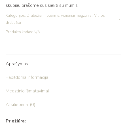
skubiau prašome susisiekti su mumis.
Kategorijos:
Drabužiai moterims
,
vilnoniai megztiniai
,
Vilnos
drabužiai
Produkto kodas:
N/A
Aprašymas
Papildoma informacija
Megztinio išmatavimai
Atsiliepimai (0)
Priežiūra: