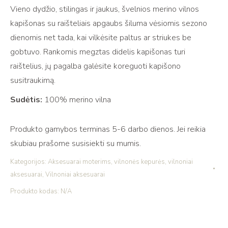
Vieno dydžio, stilingas ir jaukus, švelnios merino vilnos
merino
kapišonas su raišteliais apgaubs šiluma vėsiomis sezono
vilnos
dienomis net tada, kai vilkėsite paltus ar striukes be
balaklava
gobtuvo. Rankomis megztas didelis kapišonas turi
chunky
raištelius, jų pagalba galėsite koreguoti kapišono
raštu,
susitraukimą.
white
Sudėtis:
100% merino vilna
Produkto gamybos terminas 5-6 darbo dienos. Jei reikia
skubiau prašome susisiekti su mumis.
Kategorijos:
Aksesuarai moterims
,
vilnonės kepurės
,
vilnoniai
aksesuarai
,
Vilnoniai aksesuarai
Produkto kodas:
N/A