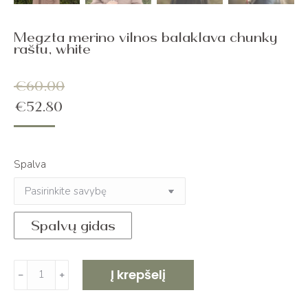
Megzta merino vilnos balaklava chunky
raštu, white
€
60.00
€
52.80
Spalva
Spalvų gidas
produkto
Į krepšelį
﹣
﹢
kiekis:
Megzta