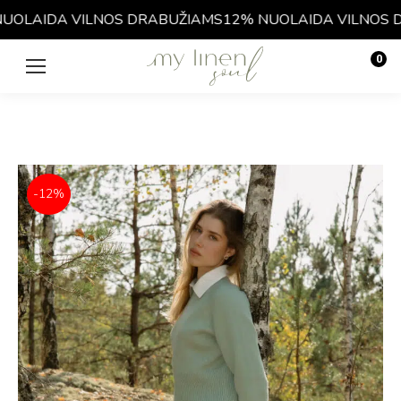
OLAIDA VILNOS DRABUŽIAMS
12% NUOLAIDA VILNOS D
0
€
0.00
-12%