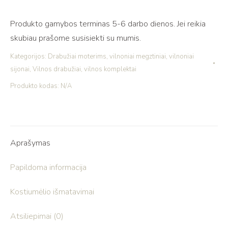
Produkto gamybos terminas 5-6 darbo dienos. Jei reikia
skubiau prašome susisiekti su mumis.
Kategorijos:
Drabužiai moterims
,
vilnoniai megztiniai
,
vilnoniai
sijonai
,
Vilnos drabužiai
,
vilnos komplektai
Produkto kodas:
N/A
Aprašymas
Papildoma informacija
Kostiumėlio išmatavimai
Atsiliepimai (0)