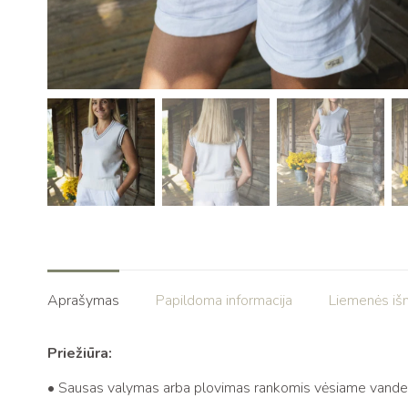
Aprašymas
Papildoma informacija
Liemenės iš
Priežiūra:
• Sausas valymas arba plovimas rankomis vėsiame vande