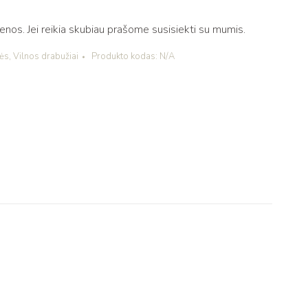
os. Jei reikia skubiau prašome susisiekti su mumis.
nės
,
Vilnos drabužiai
Produkto kodas:
N/A