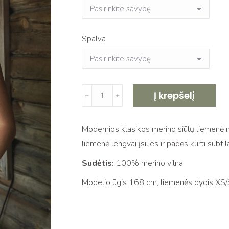
Spalva
produkto
Į krepšelį
﹣
﹢
kiekis:
Megzta
Modernios klasikos merino siūlų liemenė ma
merino
liemenė lengvai įsilies ir padės kurti subti
vilnos
liemenė
Sudėtis:
100% merino vilna
SIMA
Modelio ūgis 168 cm, liemenės dydis XS/
white