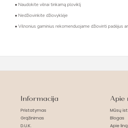
• Naudokite vilnai tinkamą ploviklį
• Nedžiovinkite džiovyklėje
• Vilnonius gaminius rekomenduojame džiovinti padėjus an
Informacija
Apie
Pristatymas
Mūsų ist
Grąžinimas
Blogas
D.U.K.
Apie liną