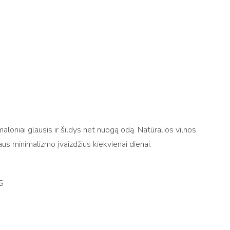
loniai glausis ir šildys net nuogą odą. Natūralios vilnos
laus minimalizmo įvaizdžius kiekvienai dienai.
S