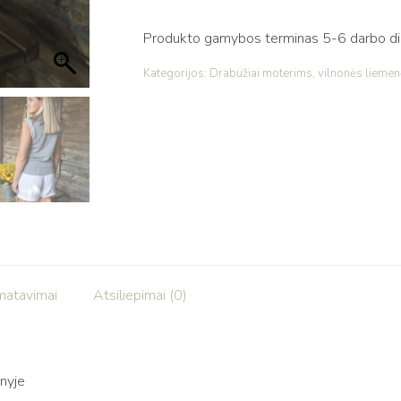
Produkto gamybos terminas 5-6 darbo dien
Kategorijos:
Drabužiai moterims
,
vilnonės lieme
matavimai
Atsiliepimai (0)
nyje