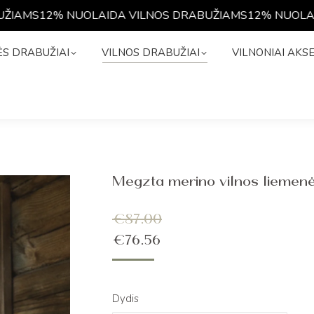
AMS
12% NUOLAIDA VILNOS DRABUŽIAMS
12% NUOLAIDA
NĖS DRABUŽIAI
VILNOS DRABUŽIAI
VILNONIAI A
S DRABUŽIAI
VILNOS DRABUŽIAI
VILNONIAI AKS
Megzta merino vilnos liemen
€
87.00
€
76.56
Dydis