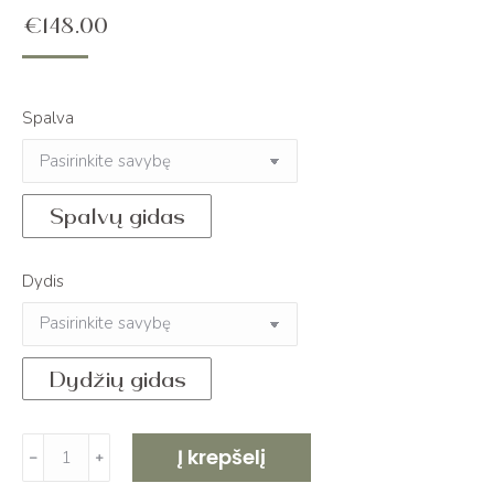
€
148.00
Spalva
Spalvų gidas
Dydis
Dydžių gidas
produkto
Į krepšelį
﹣
﹢
kiekis: