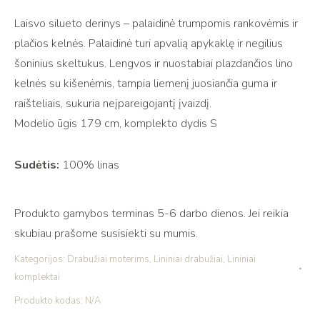
Lino
Laisvo silueto derinys – palaidinė trumpomis rankovėmis ir
palaidinės
plačios kelnės. Palaidinė turi apvalią apykaklę ir negilius
ir
šoninius skeltukus. Lengvos ir nuostabiai plazdančios lino
kelnių
kelnės su kišenėmis, tampia liemenį juosiančia guma ir
komplektas
raišteliais, sukuria neįpareigojantį įvaizdį.
INDIE
Modelio ūgis 179 cm, komplekto dydis S
dark
gray
Sudėtis:
100% linas
Produkto gamybos terminas 5-6 darbo dienos. Jei reikia
skubiau prašome susisiekti su mumis.
Kategorijos:
Drabužiai moterims
,
Lininiai drabužiai
,
Lininiai
komplektai
Produkto kodas:
N/A