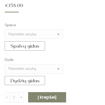
€
158.00
Spalva
Spalvų gidas
Dydis
Dydžių gidas
produkto
Į krepšelį
﹣
﹢
kiekis: