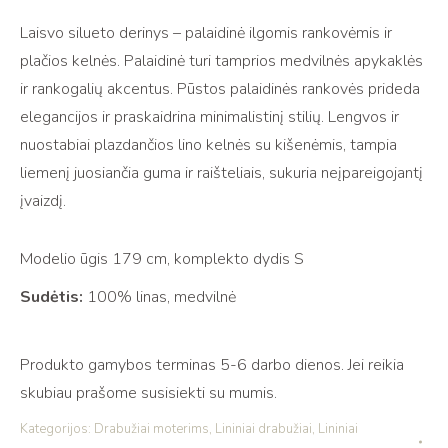
Lino
Laisvo silueto derinys – palaidinė ilgomis rankovėmis ir
palaidinės
plačios kelnės. Palaidinė turi tamprios medvilnės apykaklės
ir
ir rankogalių akcentus. Pūstos palaidinės rankovės prideda
kelnių
elegancijos ir praskaidrina minimalistinį stilių. Lengvos ir
komplektas
nuostabiai plazdančios lino kelnės su kišenėmis, tampia
EIDA
liemenį juosiančia guma ir raišteliais, sukuria neįpareigojantį
dark
įvaizdį.
gray
Modelio ūgis 179 cm, komplekto dydis S
Sudėtis:
100% linas, medvilnė
Produkto gamybos terminas 5-6 darbo dienos. Jei reikia
skubiau prašome susisiekti su mumis.
Kategorijos:
Drabužiai moterims
,
Lininiai drabužiai
,
Lininiai