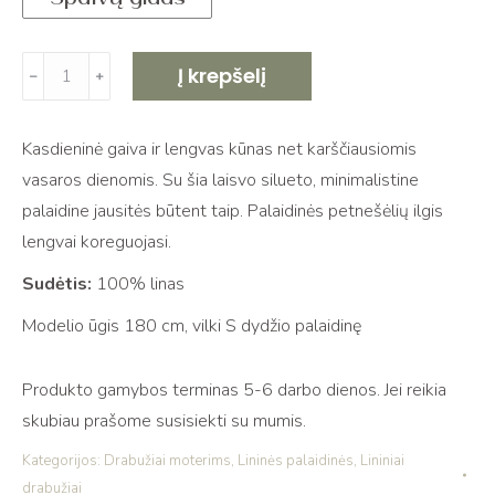
produkto
Į krepšelį
﹣
﹢
kiekis:
Lino
Kasdieninė gaiva ir lengvas kūnas net karščiausiomis
palaidinė
vasaros dienomis. Su šia laisvo silueto, minimalistine
su
palaidine jausitės būtent taip. Palaidinės petnešėlių ilgis
petnešėlėmis
lengvai koreguojasi.
LINDA
light
Sudėtis:
100% linas
blue
Modelio ūgis 180 cm, vilki S dydžio palaidinę
Produkto gamybos terminas 5-6 darbo dienos. Jei reikia
skubiau prašome susisiekti su mumis.
Kategorijos:
Drabužiai moterims
,
Lininės palaidinės
,
Lininiai
drabužiai