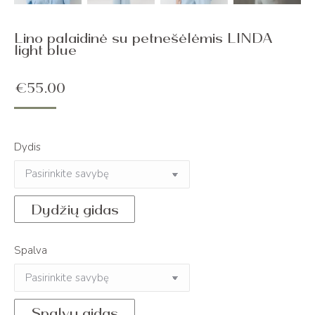
Lino palaidinė su petnešėlėmis LINDA
light blue
€
55.00
Dydis
Dydžių gidas
Spalva
Spalvų gidas