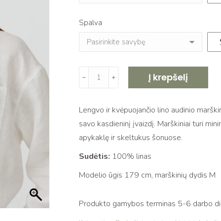
Spalva
produkto
Į krepšelį
﹣
﹢
kiekis:
Lino
Lengvo ir kvėpuojančio lino audinio marškini
marškiniai
savo kasdieninį įvaizdį. Marškiniai turi min
su
apykaklę ir skeltukus šonuose.
sagomis
VAKARIS
Sudėtis:
100% linas
white
Modelio ūgis 179 cm, marškinių dydis M
Produkto gamybos terminas 5-6 darbo dien