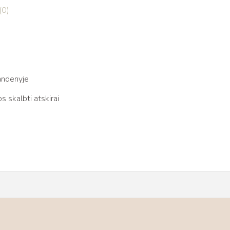
(0)
andenyje
 skalbti atskirai