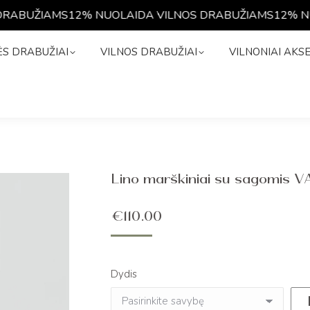
ABUŽIAMS
12% NUOLAIDA VILNOS DRABUŽIAMS
12% NUO
NĖS DRABUŽIAI
VILNOS DRABUŽIAI
VILNONIAI A
S DRABUŽIAI
VILNOS DRABUŽIAI
VILNONIAI AKS
Lino marškiniai su sagomis 
€
110.00
Dydis