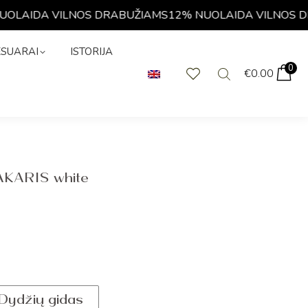
LAIDA VILNOS DRABUŽIAMS
12% NUOLAIDA VILNOS DR
KSESUARAI
0
€
0.00
ESUARAI
ISTORIJA
0
€
0.00
VAKARIS white
Dydžių gidas