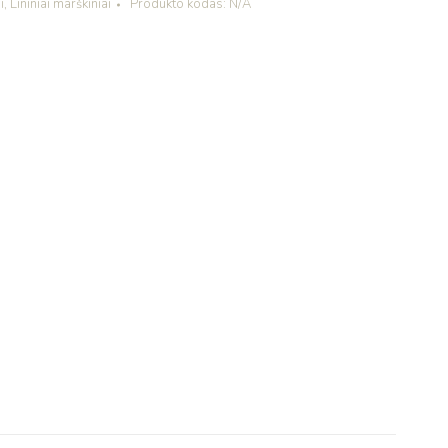
i
,
Lininiai marškiniai
Produkto kodas:
N/A