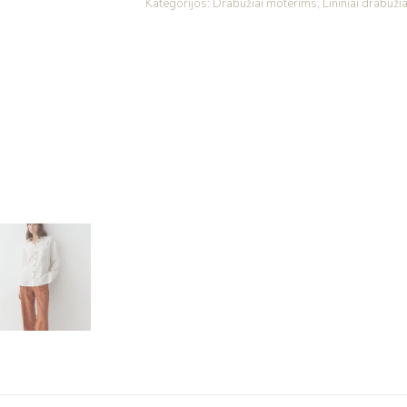
Kategorijos:
Drabužiai moterims
,
Lininiai drabužia