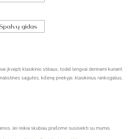
Spalvų gidas
ai įkvėpti klasikinio stiliaus, todėl lengvai derinami kuriant
imalistines sagutes, kišenę priekyje, klasikinius rankogalius,
os. Jei reikia skubiau prašome susisiekti su mumis.