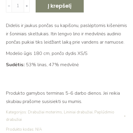
produkto
Į krepšelį
﹣
﹢
kiekis:
Lino
Didelis ir jaukus pončas su kapišonu, paslėptomis kišenėmis
ir
ir šoniniais skeltukais. Itin lengvo lino ir medvilnės audinio
medvilnės
pončas puikiai tiks leidžiant laiką prie vandens ar namuose.
paplūdimio
pončas
Modelio ūgis 180 cm, pončo dydis XS/S
KOPA
Sudėtis:
53% linas, 47% medvilnė
lavender
Produkto gamybos terminas 5-6 darbo dienos. Jei reikia
skubiau prašome susisiekti su mumis.
Kategorijos:
Drabužiai moterims
,
Lininiai drabužiai
,
Paplūdimio
drabužiai
Produkto kodas:
N/A