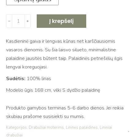
produkto
Į krepšelį
﹣
﹢
kiekis:
Lininė
Kasdieninė gaiva ir lengvas kūnas net karščiausiomis
palaidinė
vasaros dienomis. Su šia laisvo silueto, minimalistine
su
palaidine jausitės būtent taip. Palaidinės petnešėlių ilgis
petnešėlėmis
lengvai koreguojasi.
LINDA
black
Sudėtis:
100% linas
Modelio ūgis 168 cm, vilki S dydžio palaidinę
Produkto gamybos terminas 5-6 darbo dienos. Jei reikia
skubiau prašome susisiekti su mumis.
Kategorijos:
Drabužiai moterims
,
Lininės palaidinės
,
Lininiai
drabužiai