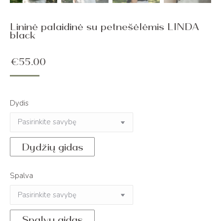
Lininė palaidinė su petnešėlėmis LINDA
black
€
55.00
Dydis
Dydžių gidas
Spalva
Spalvų gidas