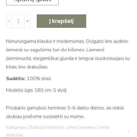
produkto
Į krepšelį
﹣
﹢
kiekis:
Lininė
Nenurungiama klasika ir modernumas. Dvigubo lino audinio
liemenė
liemenė su sagutėmis turi dvi kišenes. Liemenė
su
įliemenuota, elegantiškai glunda ir lengvai sluoksniuojasi su
sagomis
kitais lino drabužiais.
SMILA
natural
Sudėtis:
100% linas
linen
Modelio ūgis 180 cm, S dydį
Produkto gamybos terminas 5-6 darbo dienos. Jei reikia
skubiau prašome susisiekti su mumis.
Kategorijos:
Drabužiai moterims
,
Lininės liemenės
,
Lininiai
drabužiai