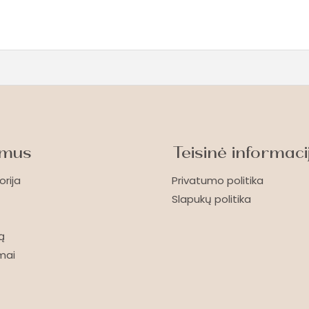
 mus
Teisinė informaci
orija
Privatumo politika
Slapukų politika
ą
imai