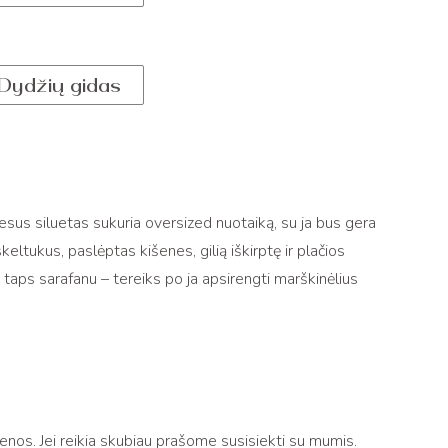
Dydžių gidas
iesus siluetas sukuria oversized nuotaiką, su ja bus gera
keltukus, paslėptas kišenes, gilią iškirptę ir plačios
 taps sarafanu – tereiks po ja apsirengti marškinėlius
os. Jei reikia skubiau prašome susisiekti su mumis.