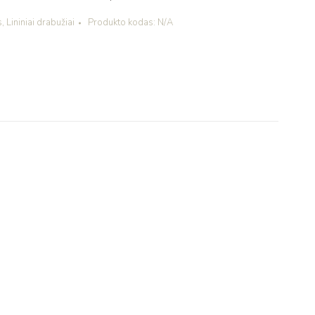
s
,
Lininiai drabužiai
Produkto kodas:
N/A