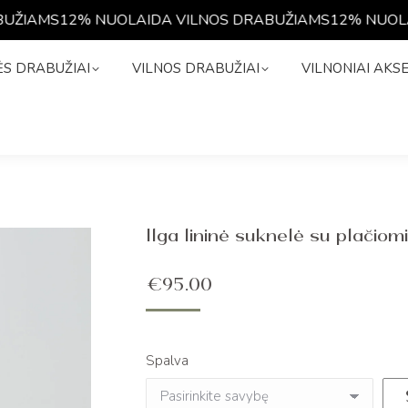
ŽIAMS
12% NUOLAIDA VILNOS DRABUŽIAMS
12% NUOLAI
NĖS DRABUŽIAI
VILNOS DRABUŽIAI
VILNONIAI A
S DRABUŽIAI
VILNOS DRABUŽIAI
VILNONIAI AKS
Ilga lininė suknelė su plačio
€
95.00
Spalva