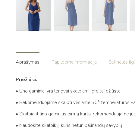
Aprašymas
Papildoma informacija
Suknelės ilg
Priežiūra:
• Lino gaminiai yra lengvai skalbiami, greitai džiūsta
• Rekomenduojame skalbti vėsiame 30° temperatūros v
• Skalbiant lino gaminius pirmą kartą, rekomenduojame juos
• Naudokite skalbiklį, kuris neturi balinančių savybių