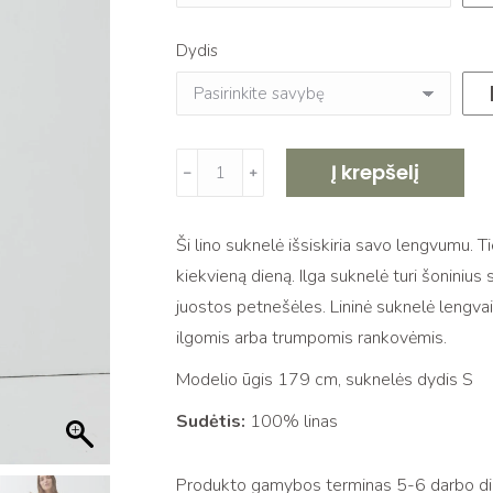
Dydis
produkto
Į krepšelį
﹣
﹢
kiekis:
Ilga
Ši lino suknelė išsiskiria savo lengvumu. T
lininė
kiekvieną dieną. Ilga suknelė turi šoninius s
suknelė
juostos petnešėles. Lininė suknelė lengvai
su
ilgomis arba trumpomis rankovėmis.
plačiomis
petnešomis
Modelio ūgis 179 cm, suknelės dydis S
KLEA,
Sudėtis:
100% linas
jeans
Produkto gamybos terminas 5-6 darbo dien