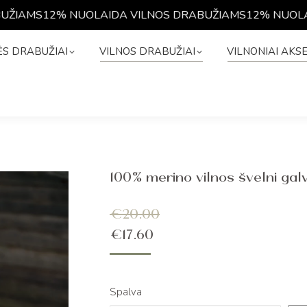
IAMS
12% NUOLAIDA VILNOS DRABUŽIAMS
12% NUOLAID
NĖS DRABUŽIAI
VILNOS DRABUŽIAI
VILNONIAI A
S DRABUŽIAI
VILNOS DRABUŽIAI
VILNONIAI AKS
100% merino vilnos švelni ga
€
20.00
€
17.60
Spalva