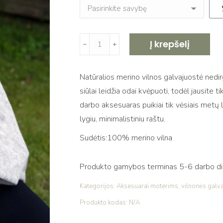
produkto
Į krepšelį
﹣
﹢
kiekis:
100%
Natūralios merino vilnos galvajuostė nedirg
merino
siūlai leidžia odai kvėpuoti, todėl jausite 
vilnos
darbo aksesuaras puikiai tik vėsiais metų 
švelni
lygiu, minimalistiniu raštu.
galvajuostė
moterims
Sudėtis:100% merino vilna
Produkto gamybos terminas 5-6 darbo dien
Kategorijos:
Aksesuarai moterims
,
vilnonės galv
Produkto kodas:
N/A