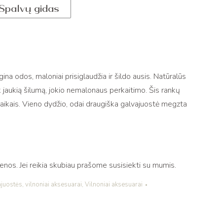
Spalvų gidas
ina odos, maloniai prisiglaudžia ir šildo ausis. Natūralūs
tik jaukią šilumą, jokio nemalonaus perkaitimo. Šis rankų
laikais. Vieno dydžio, odai draugiška galvajuostė megzta
os. Jei reikia skubiau prašome susisiekti su mumis.
ajuostės
,
vilnoniai aksesuarai
,
Vilnoniai aksesuarai