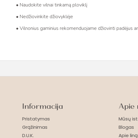
• Naudokite vilnai tinkamą ploviklį
• Nedžiovinkite džiovyklėje
• Vilnonius gaminius rekomenduojame džiovinti padėjus an
Informacija
Apie
Pristatymas
Mūsų ist
Grąžinimas
Blogas
D.U.K.
Apie liną