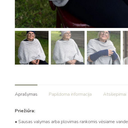
Aprašymas
Papildoma informacija
Atsiliepimai 
Priežiūra:
• Sausas valymas arba plovimas rankomis vėsiame vande