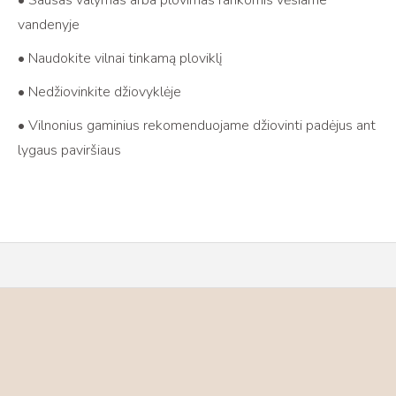
• Sausas valymas arba plovimas rankomis vėsiame
vandenyje
• Naudokite vilnai tinkamą ploviklį
• Nedžiovinkite džiovyklėje
• Vilnonius gaminius rekomenduojame džiovinti padėjus ant
lygaus paviršiaus