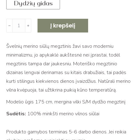
Dydžių gidas
produkto
Į krepšelį
﹣
﹢
kiekis:
100%
Švelnių merino siūlų megztinis žavi savo moderniu
merino
minimalizmu, jo apykaklė aukštesnė nei įprastai, todėl
vilnos
megztinis tampa dar jaukesniu. Moteriško megztinio
megztinis
dizainas lengvai derinamas su kitais drabužiais, tai padės
VERONA
kurti stilingus kiekvienos dienos įvaizdžius. Natūrali merino
vilna kvėpuoja, tai užtikrina puikią kūno temperatūrą.
Modelio ūgis 175 cm, mergina vilki S/M dydžio megztinį
Sudėtis:
100% minkšti merino vilnos siūlai
Produkto gamybos terminas 5-6 darbo dienos. Jei reikia