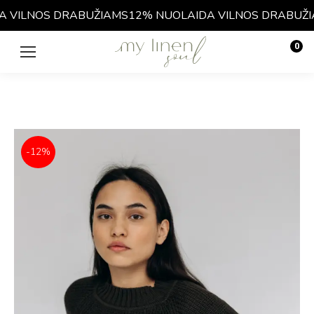
 VILNOS DRABUŽIAMS
12% NUOLAIDA VILNOS DRABUŽIA
0
€
0.00
-12%