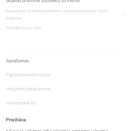
skubiau prašome susisiekti su mumis.
Kategorijos:
Drabužiai moterims
,
vilnoniai megztiniai
,
Vilnos
drabužiai
Produkto kodas:
N/A
Aprašymas
Papildoma informacija
Megztinio išmatavimai
Atsiliepimai (0)
Priežiūra: