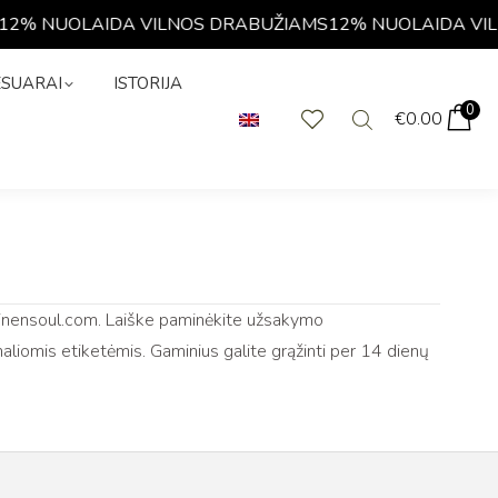
2% NUOLAIDA VILNOS DRABUŽIAMS
12% NUOLAIDA VIL
KSESUARAI
0
€
0.00
ESUARAI
ISTORIJA
0
€
0.00
mylinensoul.com. Laiške paminėkite užsakymo
aliomis etiketėmis. Gaminius galite grąžinti per 14 dienų