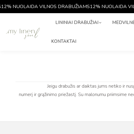
12% NUOLAIDA VILNOS DRABUŽIAMS
12% NUOLAIDA VI
LININIAI DRABUŽIAI
MEDVIL
LININIAI DRABUŽIAI
MEDVILNĖ
ISTORIJA
KONTAKTAI
KONTAKTAI
Jeigu drabužis ar daiktas jums netiko ir n
numerį ir grąžinimo priežastį. Su malonumu priimsime ned