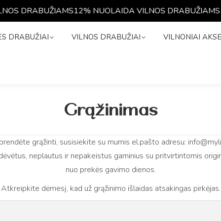
LNOS DRABUŽIAMS
12% NUOLAIDA VILNOS DRABUŽIAMS
1
NĖS DRABUŽIAI
VILNOS DRABUŽIAI
VILNONIAI A
S DRABUŽIAI
VILNOS DRABUŽIAI
VILNONIAI AKS
Grąžinimas
usprendėte grąžinti, susisiekite su mumis el.pašto adresu: info@
ėvėtus, neplautus ir nepakeistus gaminius su pritvirtintomis origin
nuo prekės gavimo dienos.
Atkreipkite dėmesį, kad už grąžinimo išlaidas atsakingas pirkėjas.