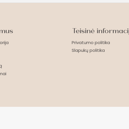
 mus
Teisinė informaci
orija
Privatumo politika
Slapukų politika
ą
imai